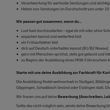
Verantwortung für wertvolle Sendungen und wichti
Heben von Sendungen im Durchschnitt von unter 10
Wir passen gut zusammen, wenn du...
Lust hast durchzustarten – egal ob mit oder ohne Sc
anpacken kannst und wetterfest bist
ein Frühaufsteher bist
dich auf Deutsch unterhalten kannst (B1/B2 Niveau)
gern mit Menschen sprichst, stets gut gelaunt und hilf
zu Beginn der Ausbildung einen PKW-Führerschein besi
Starte mit uns deine Ausbildung zur Fachkraft für Kur
Die Ausbildung findet wohnortnah in Stuttgart, Böblin
Göppingen, Schwäbisch Gmünd oder Esslingen statt. Die 
Wir freuen uns auf deine
Bewerbung (Anschreiben, Leb
Sollte das nicht möglich sein, sende deine Bewerbung bi