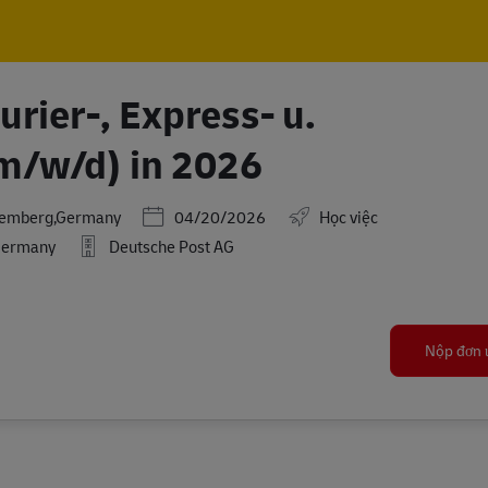
Skip to main content
Skip to main content
rier-, Express- u.
m/w/d) in 2026
Posted Date
temberg,Germany
04/20/2026
Học việc
Germany
Deutsche Post AG
Nộp đơn 