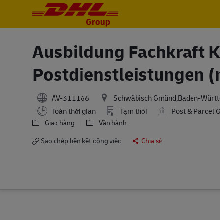
-
-
Ausbildung Fachkraft Ku
Postdienstleistungen (
AV-311166
Schwäbisch Gmünd,Baden-Würt
Toàn thời gian
Tạm thời
Post & Parcel 
Giao hàng
Vận hành
Sao chép liên kết công việc
Chia sẻ