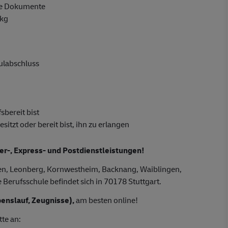
ge Dokumente
 kg
hulabschluss
sbereit bist
tzt oder bereit bist, ihn zu erlangen
ier-, Express- und Postdienstleistungen!
gen, Leonberg, Kornwestheim, Backnang, Waiblingen,
Berufsschule befindet sich in 70178 Stuttgart.
enslauf, Zeugnisse),
am besten online!
tte an: