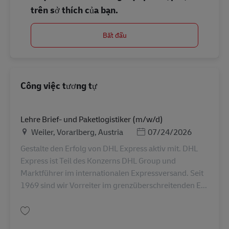
trên sở thích của bạn.
Bắt đầu
Công việc tương tự
Lehre Brief- und Paketlogistiker (m/w/d)
Địa điểm
Posted Date
Weiler, Vorarlberg, Austria
07/24/2026
Gestalte den Erfolg von DHL Express aktiv mit. DHL
Express ist Teil des Konzerns DHL Group und
Marktführer im internationalen Expressversand. Seit
1969 sind wir Vorreiter im grenzüberschreitenden E...
Lưu Lehre Brief- und Paketlogistiker (m/w/d) AV-349556