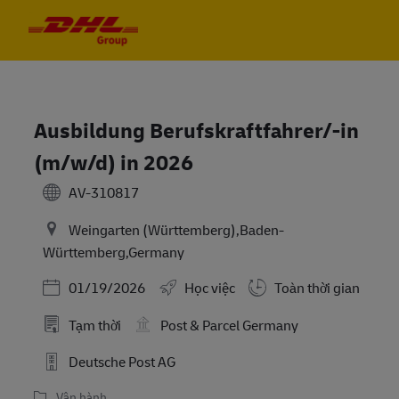
Skip to main content
Skip to main content
-
-
Ausbildung Berufskraftfahrer/-in
(m/w/d) in 2026
AV-310817
Weingarten (Württemberg),Baden-
Württemberg,Germany
Posted Date
01/19/2026
Học việc
Toàn thời gian
Tạm thời
Post & Parcel Germany
Deutsche Post AG
Vận hành