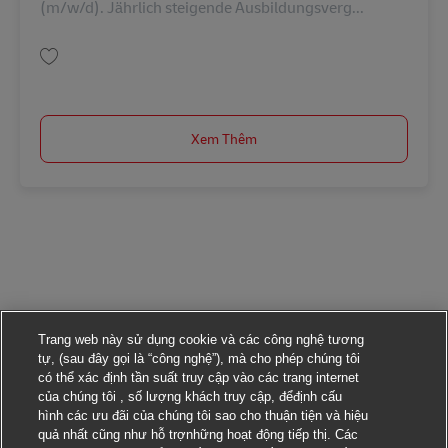
(m/w/d). Jährlich steigende Ausbildungsverg...
Lưu Ausbildung Fachkraft Kurier-, Express- u. Postdienstleistungen (m/w/
Xem Thêm
Trang web này sử dụng cookie và các công nghệ tương
tự, (sau đây gọi là “công nghệ”), mà cho phép chúng tôi
có thể xác định tần suất truy cập vào các trang internet
của chúng tôi , số lượng khách truy cập, đểđịnh cấu
hình các ưu đãi của chúng tôi sao cho thuận tiện và hiệu
quả nhất cũng như hỗ trợnhững hoạt động tiếp thị. Các