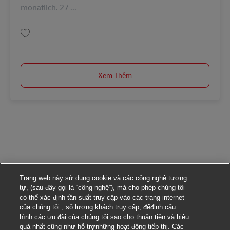
monatlich. 27 ...
Lưu Ausbildung Mechatroniker/-in (m/w/d) in 2026 AV-305161
Xem Thêm
Trang web này sử dụng cookie và các công nghệ tương
tự, (sau đây gọi là “công nghệ”), mà cho phép chúng tôi
có thể xác định tần suất truy cập vào các trang internet
của chúng tôi , số lượng khách truy cập, đểđịnh cấu
hình các ưu đãi của chúng tôi sao cho thuận tiện và hiệu
quả nhất cũng như hỗ trợnhững hoạt động tiếp thị. Các