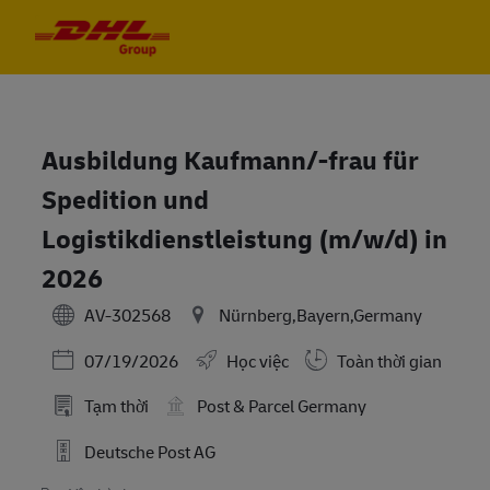
Skip to main content
Skip to main content
-
-
Ausbildung Kaufmann/-frau für
Spedition und
Logistikdienstleistung (m/w/d) in
2026
AV-302568
Nürnberg,Bayern,Germany
Posted Date
07/19/2026
Học việc
Toàn thời gian
Tạm thời
Post & Parcel Germany
Deutsche Post AG