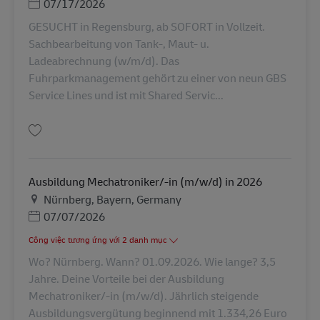
Posted Date
07/17/2026
GESUCHT in Regensburg, ab SOFORT in Vollzeit.
Sachbearbeitung von Tank-, Maut- u.
Ladeabrechnung (w/m/d). Das
Fuhrparkmanagement gehört zu einer von neun GBS
Service Lines und ist mit Shared Servic...
Lưu Sachbearbeitung von Tank-, Maut- u. Ladeabrechnung (w/m/d) AV-36
Ausbildung Mechatroniker/-in (m/w/d) in 2026
Địa điểm
Nürnberg, Bayern, Germany
Posted Date
07/07/2026
Công việc tương ứng với 2 danh mục
Wo? Nürnberg. Wann? 01.09.2026. Wie lange? 3,5
Jahre. Deine Vorteile bei der Ausbildung
Mechatroniker/-in (m/w/d). Jährlich steigende
Ausbildungsvergütung beginnend mit 1.334,26 Euro