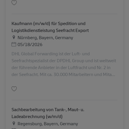
Lưu Ausbildung Kaufmann/-frau für Spedition und Logistikdienstleistung
Kaufmann (m/w/d) für Spedition und
Logistikdienstleistung Seefracht Export
Địa điểm
Nürnberg, Bayern, Germany
Posted Date
05/18/2026
DHL Global Forwarding ist der Luft- und
Seefrachtspezialist der DPDHL Group und ist weltweit
der führende Anbieter in der Luftfracht und Nr. 2 in
der Seefracht. Mit ca. 30.000 Mitarbeitern und Mita...
Lưu Kaufmann (m/w/d) für Spedition und Logistikdienstleistung Seefrach
Sachbearbeitung von Tank-, Maut- u.
Ladeabrechnung (w/m/d)
Địa điểm
Regensburg, Bayern, Germany