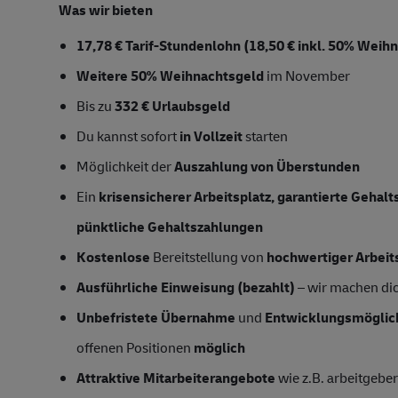
Was wir bieten
17,78 € Tarif-Stundenlohn (18,50 € inkl. 50% Weih
Weitere 50% Weihnachtsgeld
im November
Bis zu
332 € Urlaubsgeld
Du kannst sofort
in Vollzeit
starten
Möglichkeit der
Auszahlung von Überstunden
Ein
krisensicherer Arbeitsplatz, garantierte Gehal
pünktliche Gehaltszahlungen
Kostenlose
Bereitstellung von
hochwertiger Arbeit
Ausführliche Einweisung (bezahlt)
– wir machen dich
Unbefristete Übernahme
und
Entwicklungsmöglic
offenen Positionen
möglich
Attraktive Mitarbeiterangebote
wie z.B. arbeitgeber