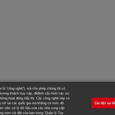
 là “công nghệ”), mà cho phép chúng tôi có
ố lượng khách truy cập, đểđịnh cấu hình các ưu
những hoạt động tiếp thị. Các công nghệ này có
Cài đặt sự đ
rụ sở tại các quốc gia mà không có mức độ
gồm việc xử lý dữ liệu của các nhà cung cấp
òng xem cài đặt của bạn trong “Quản lý Tùy