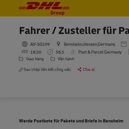
-
-
Fahrer / Zusteller für 
Pos
AV-30109
Bensheim,Hessen,Germany
18,50
38.5
Post & Parcel Germany
Giao hàng
Vận hành
Sao chép liên kết công việc
Chia sẻ
Werde Postbote für Pakete und Briefe in Bensheim