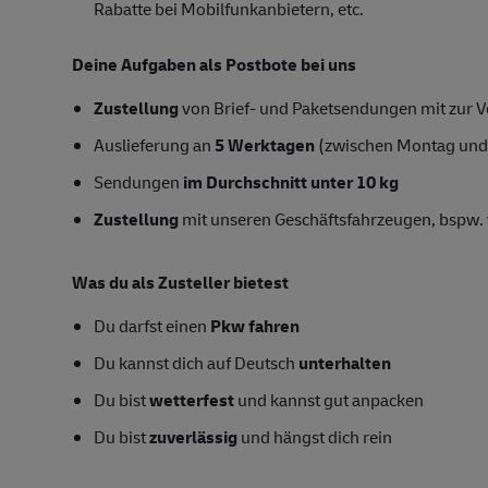
Rabatte bei Mobilfunkanbietern, etc.
Deine Aufgaben als Postbote bei uns
Zustellung
von Brief- und Paketsendungen mit zur Ve
Auslieferung an
5 Werktagen
(zwischen Montag und
Sendungen
im Durchschnitt unter 10 kg
Zustellung
mit unseren Geschäftsfahrzeugen, bspw. 
Was du als Zusteller bietest
Du darfst einen
Pkw fahren
Du kannst dich auf Deutsch
unterhalten
Du bist
wetterfest
und kannst gut anpacken
Du bist
zuverlässig
und hängst dich rein