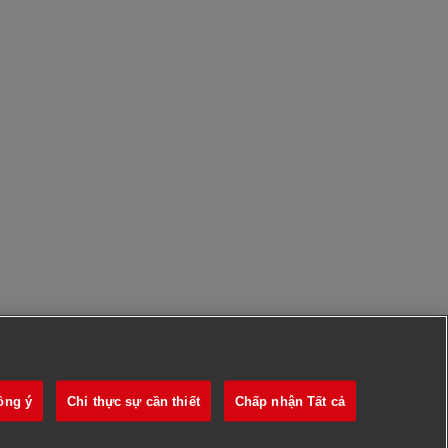
ồng ý
Chỉ thực sự cần thiết
Chấp nhận Tất cả