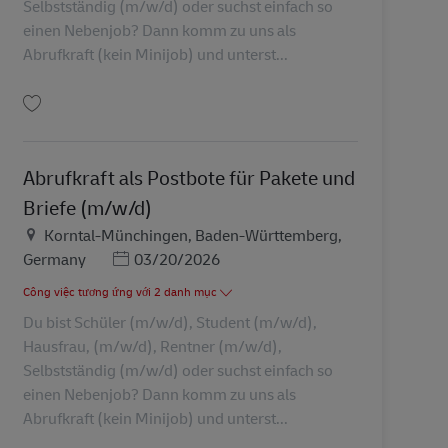
Selbstständig (m/w/d) oder suchst einfach so
einen Nebenjob? Dann komm zu uns als
Abrufkraft (kein Minijob) und unterst...
Lưu Abrufkraft als Postbote für Pakete und Briefe (m/w/d) AV-326902
Abrufkraft als Postbote für Pakete und
Briefe (m/w/d)
Địa điểm
Korntal-Münchingen, Baden-Württemberg,
Posted Date
Germany
03/20/2026
Công việc tương ứng với 2 danh mục
Du bist Schüler (m/w/d), Student (m/w/d),
Hausfrau, (m/w/d), Rentner (m/w/d),
Selbstständig (m/w/d) oder suchst einfach so
einen Nebenjob? Dann komm zu uns als
Abrufkraft (kein Minijob) und unterst...