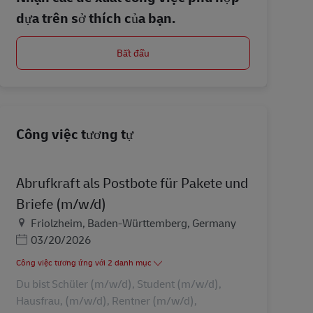
dựa trên sở thích của bạn.
Bắt đầu
Công việc tương tự
Abrufkraft als Postbote für Pakete und
Briefe (m/w/d)
Địa điểm
Friolzheim, Baden-Württemberg, Germany
Posted Date
03/20/2026
Công việc tương ứng với 2 danh mục
Du bist Schüler (m/w/d), Student (m/w/d),
Hausfrau, (m/w/d), Rentner (m/w/d),