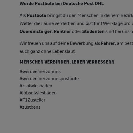
Werde Postbote bei Deutsche Post DHL
Als
Postbote
bringst du den Menschen in deinem Bezirk
Wetter die Laune verderben und bist fünf Werktage pr
Quereinsteiger
,
Rentner
oder
Studenten
sind bei uns h
Wir freuen uns auf deine Bewerbung als
Fahrer
, am bes
auch ganz ohne Lebenslauf.
MENSCHEN VERBINDEN, LEBEN VERBESSERN
#werdeeinervonuns
#werdeeinervonunspostbote
#zsplwiesbaden
#jobsnlwiesbad
en
#F1Zusteller
#zustbens