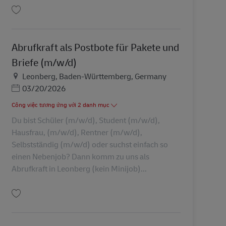
Lưu Abrufkraft als Postbote für Pakete und Briefe (m/w/d) AV-326904
Abrufkraft als Postbote für Pakete und
Briefe (m/w/d)
Địa điểm
Leonberg, Baden-Württemberg, Germany
Posted Date
03/20/2026
Công việc tương ứng với 2 danh mục
Du bist Schüler (m/w/d), Student (m/w/d),
Hausfrau, (m/w/d), Rentner (m/w/d),
Selbstständig (m/w/d) oder suchst einfach so
einen Nebenjob? Dann komm zu uns als
Abrufkraft in Leonberg (kein Minijob)...
Lưu Abrufkraft als Postbote für Pakete und Briefe (m/w/d) AV-326905