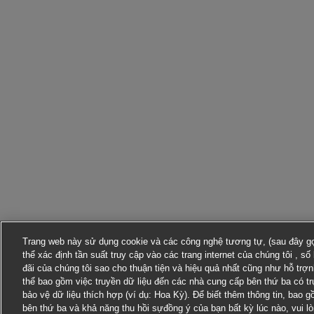
Trang web này sử dụng cookie và các công nghệ tương tự, (sau đây gọi
thể xác định tần suất truy cập vào các trang internet của chúng tôi , s
đãi của chúng tôi sao cho thuận tiện và hiệu quả nhất cũng như hỗ trợ
thể bao gồm việc truyền dữ liệu đến các nhà cung cấp bên thứ ba có t
bảo vệ dữ liệu thích hợp (ví dụ: Hoa Kỳ). Để biết thêm thông tin, bao 
bên thứ ba và khả năng thu hồi sựđồng ý của bạn bất kỳ lúc nào, vui l