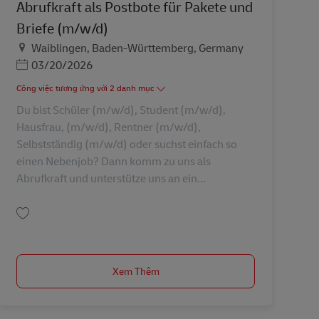
Abrufkraft als Postbote für Pakete und
Briefe (m/w/d)
Địa điểm
Waiblingen, Baden-Württemberg, Germany
Posted Date
03/20/2026
Công việc tương ứng với 2 danh mục
Du bist Schüler (m/w/d), Student (m/w/d),
Hausfrau, (m/w/d), Rentner (m/w/d),
Selbstständig (m/w/d) oder suchst einfach so
einen Nebenjob? Dann komm zu uns als
Abrufkraft und unterstütze uns an ein...
Lưu Abrufkraft als Postbote für Pakete und Briefe (m/w/d) AV-326925
Xem Thêm