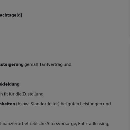
nachtsgeld)
tssteigerung
gemäß Tarifvertrag und
skleidung
 fit für die Zustellung
hkeiten
(bspw. Standortleiter) bei guten Leistungen und
finanzierte betriebliche Altersvorsorge, Fahrradleasing,