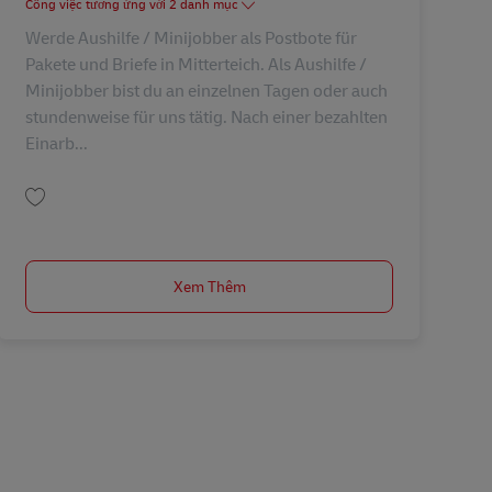
Công việc tương ứng với 2 danh mục
Werde Aushilfe / Minijobber als Postbote für
Pakete und Briefe in Mitterteich. Als Aushilfe /
Minijobber bist du an einzelnen Tagen oder auch
stundenweise für uns tätig. Nach einer bezahlten
Einarb...
Lưu Postbote – Minijob / Aushilfe (m/w/d) AV-296537
Xem Thêm