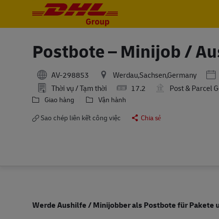
-
-
Postbote – Minijob / Au
Pos
AV-298853
Werdau,Sachsen,Germany
Thời vụ / Tạm thời
17.2
Post & Parcel 
Giao hàng
Vận hành
Sao chép liên kết công việc
Chia sẻ
Werde Aushilfe / Minijobber als Postbote für Pakete 