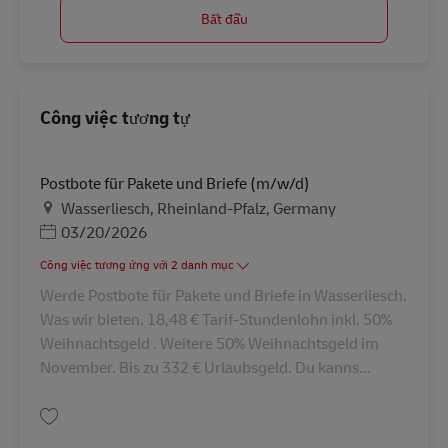
Bắt đầu
Công việc tương tự
Postbote für Pakete und Briefe (m/w/d)
Địa điểm
Wasserliesch, Rheinland-Pfalz, Germany
Posted Date
03/20/2026
Công việc tương ứng với 2 danh mục
Werde Postbote für Pakete und Briefe in Wasserliesch.
Was wir bieten. 18,48 € Tarif-Stundenlohn inkl. 50%
Weihnachtsgeld . Weitere 50% Weihnachtsgeld im
November. Bis zu 332 € Urlaubsgeld. Du kanns...
Lưu Postbote für Pakete und Briefe (m/w/d) AV-330590