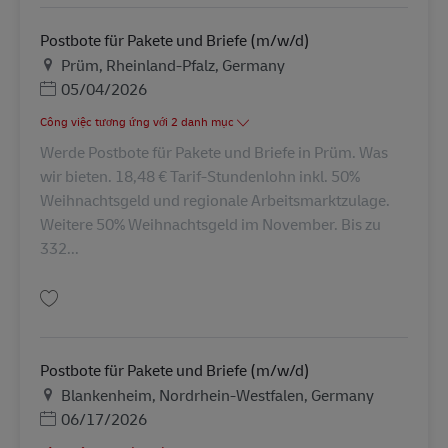
Postbote für Pakete und Briefe (m/w/d)
Địa điểm
Prüm, Rheinland-Pfalz, Germany
Posted Date
05/04/2026
Công việc tương ứng với 2 danh mục
Werde Postbote für Pakete und Briefe in Prüm. Was
wir bieten. 18,48 € Tarif-Stundenlohn inkl. 50%
Weihnachtsgeld und regionale Arbeitsmarktzulage.
Weitere 50% Weihnachtsgeld im November. Bis zu
332...
Lưu Postbote für Pakete und Briefe (m/w/d) AV-329792
Postbote für Pakete und Briefe (m/w/d)
Địa điểm
Blankenheim, Nordrhein-Westfalen, Germany
Posted Date
06/17/2026