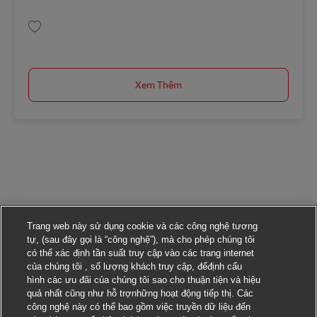
Lưu Postbote für Pakete und Briefe (m/w/d) AV-366448
Xem Thêm
Trang web này sử dụng cookie và các công nghệ tương
tự, (sau đây gọi là “công nghệ”), mà cho phép chúng tôi
có thể xác định tần suất truy cập vào các trang internet
của chúng tôi , số lượng khách truy cập, đểđịnh cấu
hình các ưu đãi của chúng tôi sao cho thuận tiện và hiệu
quả nhất cũng như hỗ trợnhững hoạt động tiếp thị. Các
công nghệ này có thể bao gồm việc truyền dữ liệu đến