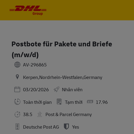
Skip to main content
Skip to main content
-
-
Postbote für Pakete und Briefe
(m/w/d)
AV-296865
Kerpen,Nordrhein-Westfalen,Germany
Posted Date
03/20/2026
Nhân viên
Toàn thời gian
Tạm thời
17.96
38.5
Post & Parcel Germany
Deutsche Post AG
Yes