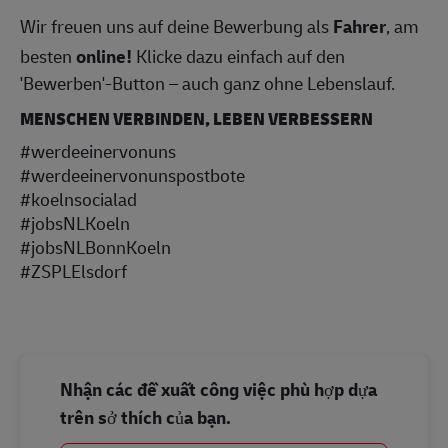
Wir freuen uns auf deine Bewerbung als
Fahrer
, am
besten
online!
Klicke dazu einfach auf den
'Bewerben'-Button – auch ganz ohne Lebenslauf.
MENSCHEN VERBINDEN, LEBEN VERBESSERN
#werdeeinervonuns
#werdeeinervonunspostbote
#koelnsocialad
#jobsNLKoeln
#jobsNLBonnKoeln
#ZSPLElsdorf
Nhận các đề xuất công việc phù hợp dựa
trên sở thích của bạn.