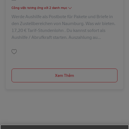
Công việc tương ứng với 2 danh mục
Werde Aushilfe als Postbote für Pakete und Briefe in
den Zustellbereichen von Naumburg. Was wir bieten.
17,20 € Tarif-Stundenlohn . Du kannst sofort als
Aushilfe / Abrufkraft starten. Auszahlung au...
Lưu Aushilfe/ Minijob als Postbote (m/w/d) AV-245719
Xem Thêm