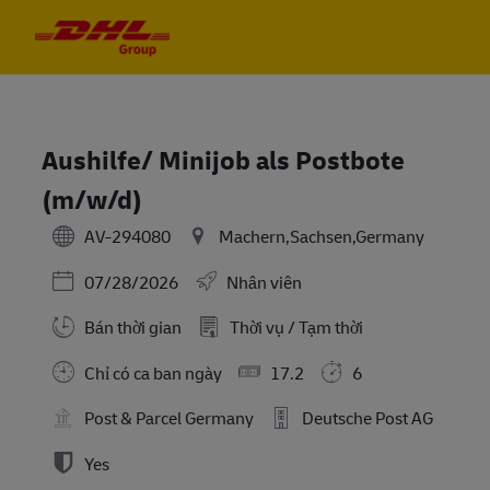
Skip to main content
Skip to main content
-
-
Aushilfe/ Minijob als Postbote
(m/w/d)
AV-294080
Machern,Sachsen,Germany
Posted Date
07/28/2026
Nhân viên
Bán thời gian
Thời vụ / Tạm thời
Chỉ có ca ban ngày
17.2
6
Post & Parcel Germany
Deutsche Post AG
Yes