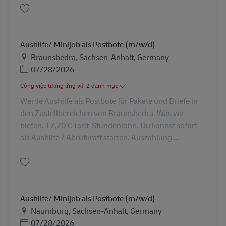
Lưu Aushilfe/ Minijob als Postbote (m/w/d) AV-325926
Aushilfe/ Minijob als Postbote (m/w/d)
Địa điểm
Braunsbedra, Sachsen-Anhalt, Germany
Posted Date
07/28/2026
Công việc tương ứng với 2 danh mục
Werde Aushilfe als Postbote für Pakete und Briefe in
den Zustellbereichen von Braunsbedra. Was wir
bieten. 17,20 € Tarif-Stundenlohn. Du kannst sofort
als Aushilfe / Abrufkraft starten. Auszahlung ...
Lưu Aushilfe/ Minijob als Postbote (m/w/d) AV-325924
Aushilfe/ Minijob als Postbote (m/w/d)
Địa điểm
Naumburg, Sachsen-Anhalt, Germany
Posted Date
07/28/2026