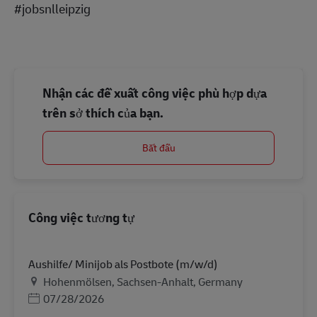
#jobsnlleipzig
Nhận các đề xuất công việc phù hợp dựa
trên sở thích của bạn.
Bắt đầu
Công việc tương tự
Aushilfe/ Minijob als Postbote (m/w/d)
Địa điểm
Hohenmölsen, Sachsen-Anhalt, Germany
Posted Date
07/28/2026