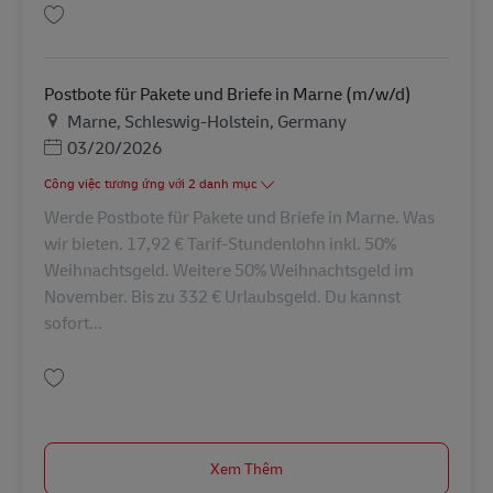
Lưu Postbote für Pakete und Briefe in Husum am Samstag Minijob (m/w/d
Postbote für Pakete und Briefe in Marne (m/w/d)
Địa điểm
Marne, Schleswig-Holstein, Germany
Posted Date
03/20/2026
Công việc tương ứng với 2 danh mục
Werde Postbote für Pakete und Briefe in Marne. Was
wir bieten. 17,92 € Tarif-Stundenlohn inkl. 50%
Weihnachtsgeld. Weitere 50% Weihnachtsgeld im
November. Bis zu 332 € Urlaubsgeld. Du kannst
sofort...
Lưu Postbote für Pakete und Briefe in Marne (m/w/d) AV-333591
Xem Thêm