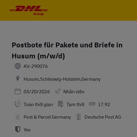
Skip to main content
Skip to main content
-
-
Postbote für Pakete und Briefe in
Husum (m/w/d)
AV-290076
Husum,Schleswig-Holstein,Germany
Posted Date
03/20/2026
Nhân viên
Toàn thời gian
Tạm thời
17.92
Post & Parcel Germany
Deutsche Post AG
Yes