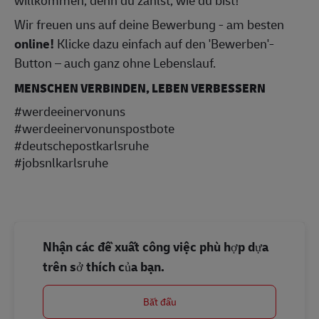
willkommen, denn du zählst, wie du bist!
Wir freuen uns auf deine Bewerbung - am besten
online!
Klicke dazu einfach auf den 'Bewerben'-
Button – auch ganz ohne Lebenslauf.
MENSCHEN VERBINDEN, LEBEN VERBESSERN
#werdeeinervonuns
#werdeeinervonunspostbote
#deutschepostkarlsruhe
#jobsnlkarlsruhe
Nhận các đề xuất công việc phù hợp dựa
trên sở thích của bạn.
Bắt đầu