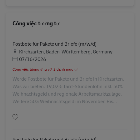
Công việc tương tự
Postbote für Pakete und Briefe (m/w/d)
Địa điểm
Kirchzarten, Baden-Württemberg, Germany
Posted Date
07/16/2026
Công việc tương ứng với 2 danh mục
Werde Postbote für Pakete und Briefe in Kirchzarten.
Was wir bieten. 19,02 € Tarif-Stundenlohn inkl. 50%
Weihnachtsgeld und regionale Arbeitsmarktzulage.
Weitere 50% Weihnachtsgeld im November. Bis...
Lưu Postbote für Pakete und Briefe (m/w/d) AV-265831
Postbote für Pakete und Briefe (m/w/d)