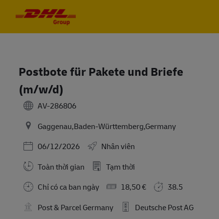
Skip to main content
Skip to main content
-
-
Postbote für Pakete und Briefe
(m/w/d)
AV-286806
Gaggenau,Baden-Württemberg,Germany
Posted Date
06/12/2026
Nhân viên
Toàn thời gian
Tạm thời
Chỉ có ca ban ngày
18,50 €
38.5
Post & Parcel Germany
Deutsche Post AG