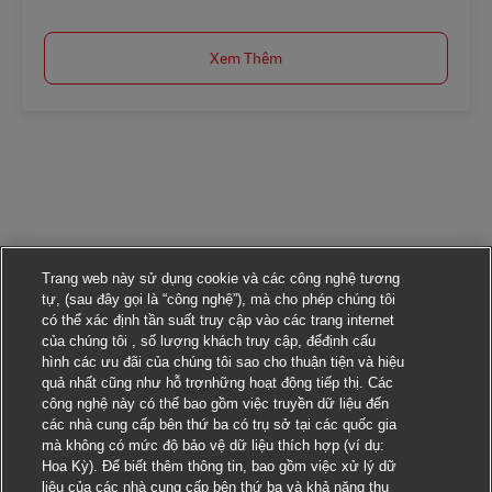
Xem Thêm
Trang web này sử dụng cookie và các công nghệ tương
tự, (sau đây gọi là “công nghệ”), mà cho phép chúng tôi
có thể xác định tần suất truy cập vào các trang internet
của chúng tôi , số lượng khách truy cập, đểđịnh cấu
hình các ưu đãi của chúng tôi sao cho thuận tiện và hiệu
quả nhất cũng như hỗ trợnhững hoạt động tiếp thị. Các
công nghệ này có thể bao gồm việc truyền dữ liệu đến
các nhà cung cấp bên thứ ba có trụ sở tại các quốc gia
mà không có mức độ bảo vệ dữ liệu thích hợp (ví dụ:
Hoa Kỳ). Để biết thêm thông tin, bao gồm việc xử lý dữ
liệu của các nhà cung cấp bên thứ ba và khả năng thu