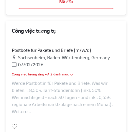
Bắt đầu
Công việc tương tự
Postbote für Pakete und Briefe (m/w/d)
Địa điểm
Sachsenheim, Baden-Württemberg, Germany
Posted Date
07/02/2026
Công việc tương ứng với 2 danh mục
Werde Postbot:in für Pakete und Briefe. Was wir
bieten. 18,50 € Tarif-Stundenlohn (inkl. 50%
Weihnachtsgeld - nach 30 Tagen - und inkl. 0,55€
regionale Arbeitsmarktzulage nach einem Monat).
Weitere...
Lưu Postbote für Pakete und Briefe (m/w/d) AV-330553