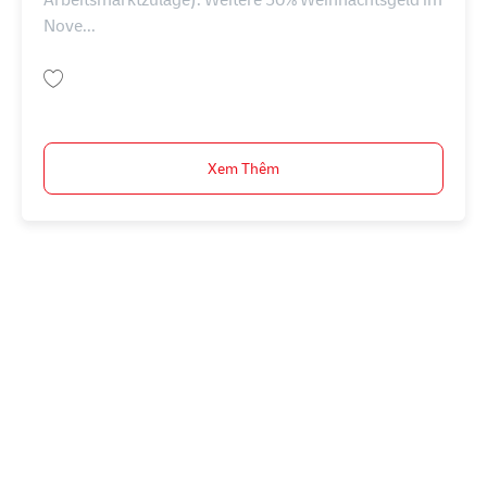
Nove...
Lưu Postbote für Pakete und Briefe (m/w/d) AV-286780
Xem Thêm