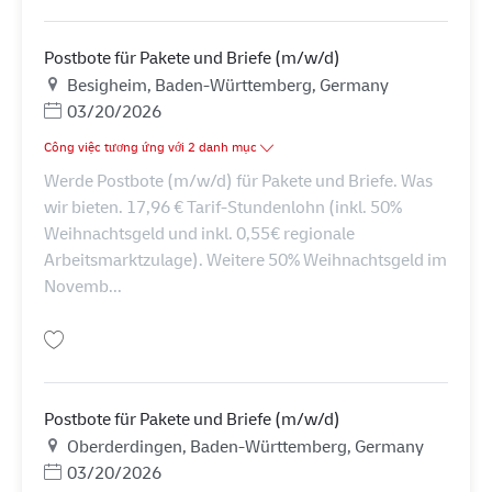
Postbote für Pakete und Briefe (m/w/d)
Địa điểm
Besigheim, Baden-Württemberg, Germany
Posted Date
03/20/2026
Công việc tương ứng với 2 danh mục
Werde Postbote (m/w/d) für Pakete und Briefe. Was
wir bieten. 17,96 € Tarif-Stundenlohn (inkl. 50%
Weihnachtsgeld und inkl. 0,55€ regionale
Arbeitsmarktzulage). Weitere 50% Weihnachtsgeld im
Novemb...
Lưu Postbote für Pakete und Briefe (m/w/d) AV-288903
Postbote für Pakete und Briefe (m/w/d)
Địa điểm
Oberderdingen, Baden-Württemberg, Germany
Posted Date
03/20/2026