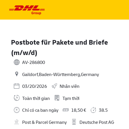
Skip to main content
Skip to main content
-
-
Postbote für Pakete und Briefe
(m/w/d)
AV-286800
Gaildorf,Baden-Württemberg,Germany
Posted Date
03/20/2026
Nhân viên
Toàn thời gian
Tạm thời
Chỉ có ca ban ngày
18,50 €
38.5
Post & Parcel Germany
Deutsche Post AG