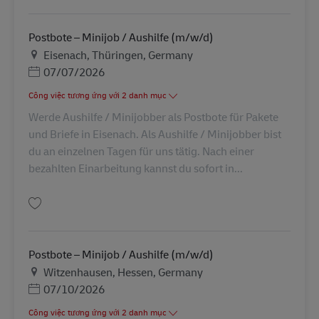
Postbote – Minijob / Aushilfe (m/w/d)
Địa điểm
Eisenach, Thüringen, Germany
Posted Date
07/07/2026
Công việc tương ứng với 2 danh mục
Werde Aushilfe / Minijobber als Postbote für Pakete
und Briefe in Eisenach. Als Aushilfe / Minijobber bist
du an einzelnen Tagen für uns tätig. Nach einer
bezahlten Einarbeitung kannst du sofort in...
Lưu Postbote – Minijob / Aushilfe (m/w/d) AV-260126
Postbote – Minijob / Aushilfe (m/w/d)
Địa điểm
Witzenhausen, Hessen, Germany
Posted Date
07/10/2026
Công việc tương ứng với 2 danh mục