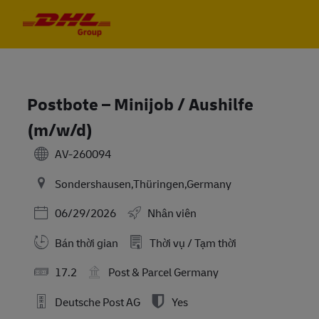
Skip to main content
Skip to main content
-
-
Postbote – Minijob / Aushilfe
(m/w/d)
AV-260094
Sondershausen,Thüringen,Germany
Posted Date
06/29/2026
Nhân viên
Bán thời gian
Thời vụ / Tạm thời
17.2
Post & Parcel Germany
Deutsche Post AG
Yes