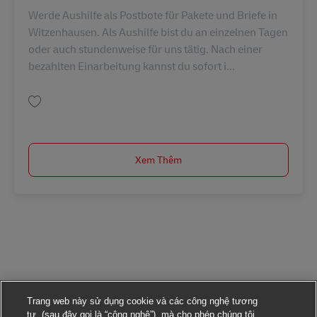
Werde Aushilfe als Postbote für Pakete und Briefe in
Witzenhausen. Als Aushilfe bist du an einzelnen Tagen
oder auch stundenweise für uns tätig. Nach einer
bezahlten Einarbeitung kannst du sofort i...
Lưu Postbote – Minijob / Aushilfe (m/w/d) AV-363471
Xem Thêm
Trang web này sử dụng cookie và các công nghệ tương
tự, (sau đây gọi là “công nghệ”), mà cho phép chúng tôi