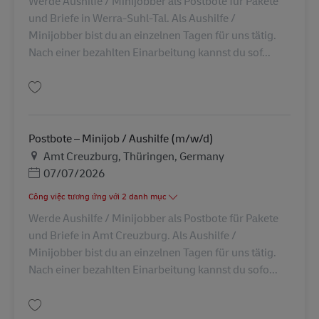
Werde Aushilfe / Minijobber als Postbote für Pakete
und Briefe in Werra-Suhl-Tal. Als Aushilfe /
Minijobber bist du an einzelnen Tagen für uns tätig.
Nach einer bezahlten Einarbeitung kannst du sof...
Lưu Postbote – Minijob / Aushilfe (m/w/d) AV-260125
Postbote – Minijob / Aushilfe (m/w/d)
Địa điểm
Amt Creuzburg, Thüringen, Germany
Posted Date
07/07/2026
Công việc tương ứng với 2 danh mục
Werde Aushilfe / Minijobber als Postbote für Pakete
und Briefe in Amt Creuzburg. Als Aushilfe /
Minijobber bist du an einzelnen Tagen für uns tätig.
Nach einer bezahlten Einarbeitung kannst du sofo...
Lưu Postbote – Minijob / Aushilfe (m/w/d) AV-260124