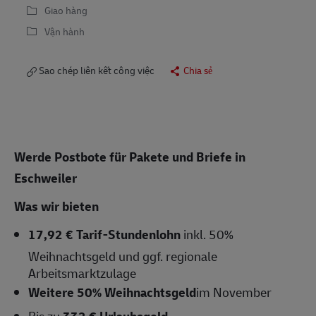
Giao hàng
Vận hành
Sao chép liên kết công việc
Chia sẻ
Werde Postbote für Pakete und Briefe in
Eschweiler
Was wir bieten
17,92 € Tarif-Stundenlohn
inkl. 50%
Weihnachtsgeld und ggf. regionale
Arbeitsmarktzulage
Weitere 50% Weihnachtsgeld
im November
Bis zu
332 € Urlaubsgeld