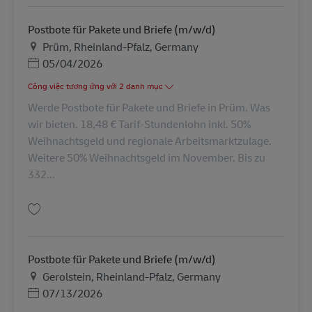
Postbote für Pakete und Briefe (m/w/d)
Địa điểm
Prüm, Rheinland-Pfalz, Germany
Posted Date
05/04/2026
Công việc tương ứng với 2 danh mục
Werde Postbote für Pakete und Briefe in Prüm. Was
wir bieten. 18,48 € Tarif-Stundenlohn inkl. 50%
Weihnachtsgeld und regionale Arbeitsmarktzulage.
Weitere 50% Weihnachtsgeld im November. Bis zu
332...
Lưu Postbote für Pakete und Briefe (m/w/d) AV-329792
Postbote für Pakete und Briefe (m/w/d)
Địa điểm
Gerolstein, Rheinland-Pfalz, Germany
Posted Date
07/13/2026