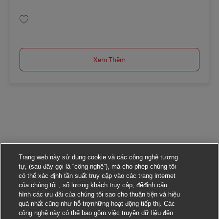
Lưu Postbote für Pakete und Briefe (m/w/d) AV-330593
Xem Thêm
Trang web này sử dụng cookie và các công nghệ tương
tự, (sau đây gọi là “công nghệ”), mà cho phép chúng tôi
có thể xác định tần suất truy cập vào các trang internet
của chúng tôi , số lượng khách truy cập, đểđịnh cấu
hình các ưu đãi của chúng tôi sao cho thuận tiện và hiệu
quả nhất cũng như hỗ trợnhững hoạt động tiếp thị. Các
công nghệ này có thể bao gồm việc truyền dữ liệu đến