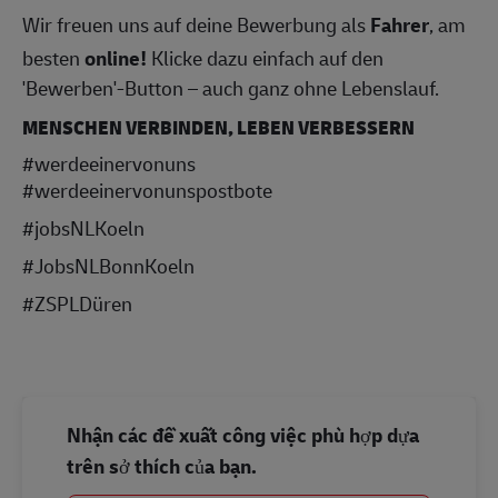
Wir freuen uns auf deine Bewerbung als
Fahrer
, am
besten
online!
Klicke dazu einfach auf den
'Bewerben'-Button – auch ganz ohne Lebenslauf.
MENSCHEN VERBINDEN, LEBEN VERBESSERN
#werdeeinervonuns
#werdeeinervonunspostbote
#jobsNLKoeln
#JobsNLBonnKoeln
#ZSPLDüren
Nhận các đề xuất công việc phù hợp dựa
trên sở thích của bạn.