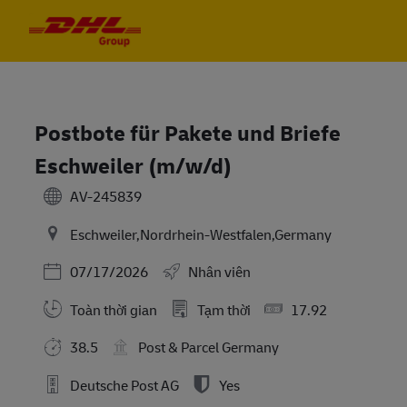
Skip to main content
Skip to main content
-
-
Postbote für Pakete und Briefe
Eschweiler (m/w/d)
AV-245839
Eschweiler,Nordrhein-Westfalen,Germany
Posted Date
07/17/2026
Nhân viên
Toàn thời gian
Tạm thời
17.92
38.5
Post & Parcel Germany
Deutsche Post AG
Yes