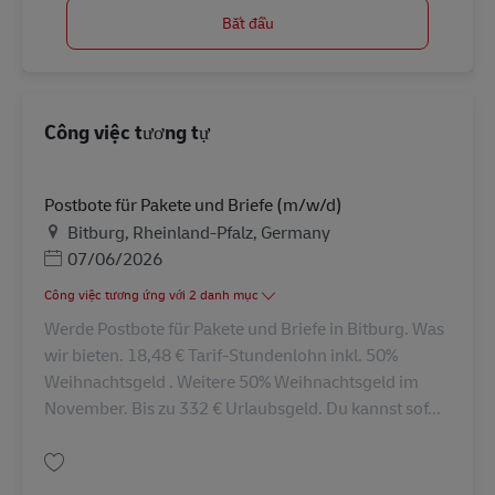
Bắt đầu
Công việc tương tự
Postbote für Pakete und Briefe (m/w/d)
Địa điểm
Bitburg, Rheinland-Pfalz, Germany
Posted Date
07/06/2026
Công việc tương ứng với 2 danh mục
Werde Postbote für Pakete und Briefe in Bitburg. Was
wir bieten. 18,48 € Tarif-Stundenlohn inkl. 50%
Weihnachtsgeld . Weitere 50% Weihnachtsgeld im
November. Bis zu 332 € Urlaubsgeld. Du kannst sof...
Lưu Postbote für Pakete und Briefe (m/w/d) AV-330586