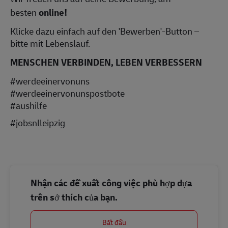
besten
online!
Klicke dazu einfach auf den 'Bewerben'-Button –
bitte mit Lebenslauf.
MENSCHEN VERBINDEN, LEBEN VERBESSERN
#werdeeinervonuns
#werdeeinervonunspostbote
#aushilfe
#jobsnlleipzig
Nhận các đề xuất công việc phù hợp dựa
trên sở thích của bạn.
Bắt đầu