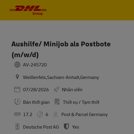
Skip to main content
Skip to main content
-
-
Aushilfe/ Minijob als Postbote
(m/w/d)
AV-245720
Weißenfels,Sachsen-Anhalt,Germany
Posted Date
07/28/2026
Nhân viên
Bán thời gian
Thời vụ / Tạm thời
17.2
6
Post & Parcel Germany
Deutsche Post AG
Yes