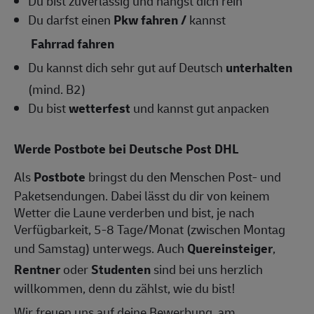
Du bist zuverlässig und hängst dich rein
Du darfst einen
Pkw fahren /
kannst
Fahrrad fahren
Du kannst dich sehr gut auf Deutsch
unterhalten
(mind. B2)
Du bist
wetterfest
und kannst gut anpacken
Werde Postbote bei Deutsche Post DHL
Als
Postbote
bringst du den Menschen Post- und
Paketsendungen. Dabei lässt du dir von keinem
Wetter die Laune verderben und bist, je nach
Verfügbarkeit, 5-8 Tage/Monat (zwischen Montag
und Samstag) unterwegs. Auch
Quereinsteiger
,
Rentner
oder
Studenten
sind bei uns herzlich
willkommen, denn du zählst, wie du bist!
Wir freuen uns auf deine Bewerbung, am