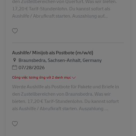
den Zustellbereichen von Querfurt. Was wir bieten.
17,20 € Tarif-Stundenlohn. Du kannst sofort als
Aushilfe / Abrufkraft starten. Auszahlung auf...
Lưu Aushilfe/ Minijob als Postbote (m/w/d) AV-245735
Aushilfe/ Minijob als Postbote (m/w/d)
Địa điểm
Braunsbedra, Sachsen-Anhalt, Germany
Posted Date
07/28/2026
Công việc tương ứng với 2 danh mục
Werde Aushilfe als Postbote für Pakete und Briefe in
den Zustellbereichen von Braunsbedra. Was wir
bieten. 17,20 € Tarif-Stundenlohn. Du kannst sofort
als Aushilfe / Abrufkraft starten. Auszahlung ...
Lưu Aushilfe/ Minijob als Postbote (m/w/d) AV-325924