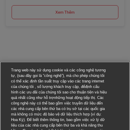
Xem Thêm
Trang web này sử dụng cookie và các công nghệ tương
tự, (sau đây gọi là “công nghệ”), mà cho phép chúng tôi
có thể xác định tần suất truy cập vào các trang internet
của chúng tôi , số lượng khách truy cập, đểđịnh cấu
hình các ưu đãi của chúng tôi sao cho thuận tiện và hiệu
quả nhất cũng như hỗ trợnhững hoạt động tiếp thị. Các
công nghệ này có thể bao gồm việc truyền dữ liệu đến
các nhà cung cấp bên thứ ba có trụ sở tại các quốc gia
mà không có mức độ bảo vệ dữ liệu thích hợp (ví dụ:
Hoa Kỳ). Để biết thêm thông tin, bao gồm việc xử lý dữ
liệu của các nhà cung cấp bên thứ ba và khả năng thu