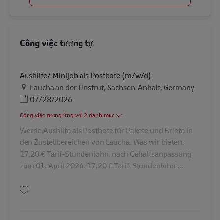
Công việc tương tự
Aushilfe/ Minijob als Postbote (m/w/d)
Địa điểm
Laucha an der Unstrut, Sachsen-Anhalt, Germany
Posted Date
07/28/2026
Công việc tương ứng với 2 danh mục
Werde Aushilfe als Postbote für Pakete und Briefe in
den Zustellbereichen von Laucha. Was wir bieten.
17,20 € Tarif-Stundenlohn. nach Gehaltsanpassung
zum 01. April 2026: 17,20 € Tarif-Stundenlohn ...
Lưu Aushilfe/ Minijob als Postbote (m/w/d) AV-245729