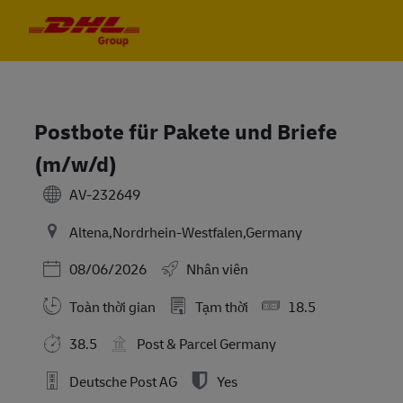
Skip to main content
Skip to main content
-
-
Postbote für Pakete und Briefe
(m/w/d)
AV-232649
Altena,Nordrhein-Westfalen,Germany
Posted Date
08/06/2026
Nhân viên
Toàn thời gian
Tạm thời
18.5
38.5
Post & Parcel Germany
Deutsche Post AG
Yes