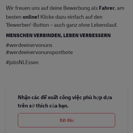
Wir freuen uns auf deine Bewerbung als
Fahrer
, am
besten
online!
Klicke dazu einfach auf den
'Bewerben'-Button – auch ganz ohne Lebenslauf.
MENSCHEN VERBINDEN, LEBEN VERBESSERN
#werdeeinervonuns
#werdeeinervonunspostbote
#jobsNLEssen
Nhận các đề xuất công việc phù hợp dựa
trên sở thích của bạn.
Bắt đầu