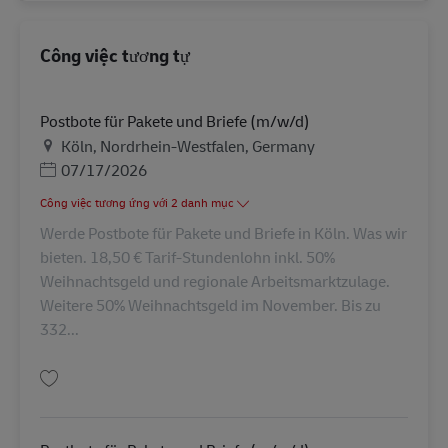
Công việc tương tự
Postbote für Pakete und Briefe (m/w/d)
Địa điểm
Köln, Nordrhein-Westfalen, Germany
Posted Date
07/17/2026
Công việc tương ứng với 2 danh mục
Werde Postbote für Pakete und Briefe in Köln. Was wir
bieten. 18,50 € Tarif-Stundenlohn inkl. 50%
Weihnachtsgeld und regionale Arbeitsmarktzulage.
Weitere 50% Weihnachtsgeld im November. Bis zu
332...
Lưu Postbote für Pakete und Briefe (m/w/d) AV-364646