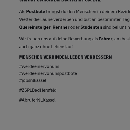
Als
Postbote
bringst du den Menschen in deinem Bezirk
Wetter die Laune verderben und bist an bestimmten T
Quereinsteiger
,
Rentner
oder
Studenten
sind bei uns h
Wir freuen uns auf deine Bewerbung als
Fahrer
, am bes
auch ganz ohne Lebenslauf.
MENSCHEN VERBINDEN, LEBEN VERBESSERN
#werdeeinervonuns
#werdeeinervonunspostbote
#jobsnlkassel
#ZSPLBadHersfeld
#AbruferNLKassel