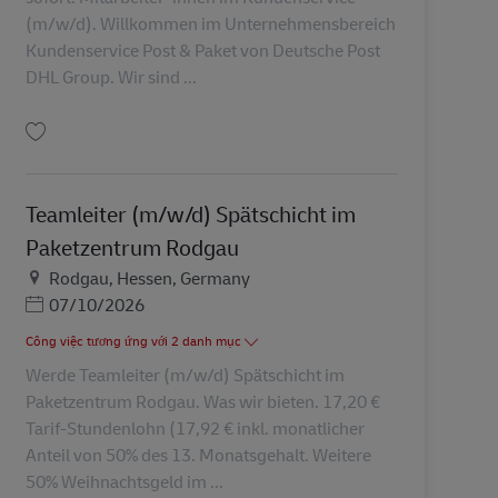
(m/w/d). Willkommen im Unternehmensbereich
Kundenservice Post & Paket von Deutsche Post
DHL Group. Wir sind ...
Lưu Mitarbeiter*innen im Kundenservice (m/w/d) AV-357659
Teamleiter (m/w/d) Spätschicht im
Paketzentrum Rodgau
Địa điểm
Rodgau, Hessen, Germany
Posted Date
07/10/2026
Công việc tương ứng với 2 danh mục
Werde Teamleiter (m/w/d) Spätschicht im
Paketzentrum Rodgau. Was wir bieten. 17,20 €
Tarif-Stundenlohn (17,92 € inkl. monatlicher
Anteil von 50% des 13. Monatsgehalt. Weitere
50% Weihnachtsgeld im ...