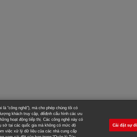
 là “công nghệ”), mà cho phép chúng tôi có
ố lượng khách truy cập, đểđịnh cấu hình các ưu
những hoạt động tiếp thị. Các công nghệ này có
Cài đặt sự đ
rụ sở tại các quốc gia mà không có mức độ
gồm việc xử lý dữ liệu của các nhà cung cấp
òng xem cài đặt của bạn trong “Quản lý Tùy