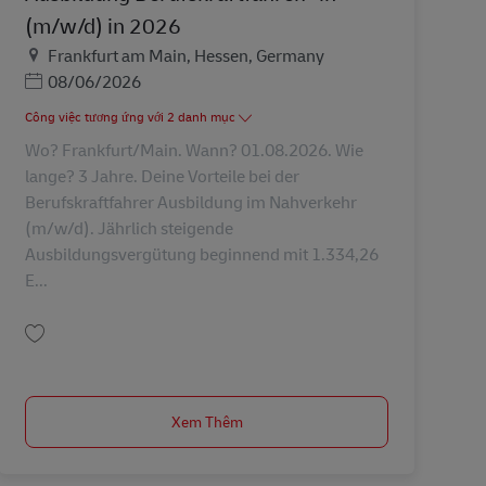
(m/w/d) in 2026
Địa điểm
Frankfurt am Main, Hessen, Germany
Posted Date
08/06/2026
Công việc tương ứng với 2 danh mục
Wo? Frankfurt/Main. Wann? 01.08.2026. Wie
lange? 3 Jahre. Deine Vorteile bei der
Berufskraftfahrer Ausbildung im Nahverkehr
(m/w/d). Jährlich steigende
Ausbildungsvergütung beginnend mit 1.334,26
E...
Lưu Ausbildung Berufskraftfahrer/-in (m/w/d) in 2026 AV-311361
Xem Thêm