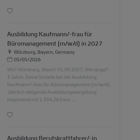
Lưu Teamleiter (m/w/d) Spätschicht im Paketzentrum Rodgau AV-330249
Ausbildung Kaufmann/-frau für
Büromanagement (m/w/d) in 2027
Địa điểm
Würzburg, Bayern, Germany
Posted Date
05/05/2026
Wo? Würzburg. Wann? 01.09.2027. Wie lange?
3 Jahre. Deine Vorteile bei der Ausbildung
Kaufmann/-frau für Büromanagement (m/w/d).
Jährlich steigende Ausbildungsvergütung
beginnend mit 1.334,26 Euro ...
Lưu Ausbildung Kaufmann/-frau für Büromanagement (m/w/d) in 2027 AV-3
Ausbildung Berufskraftfahrer/-in