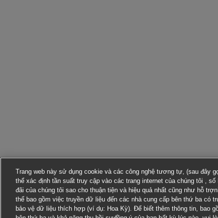
Trang web này sử dụng cookie và các công nghệ tương tự, (sau đây gọi
thể xác định tần suất truy cập vào các trang internet của chúng tôi , s
đãi của chúng tôi sao cho thuận tiện và hiệu quả nhất cũng như hỗ trợ
thể bao gồm việc truyền dữ liệu đến các nhà cung cấp bên thứ ba có t
bảo vệ dữ liệu thích hợp (ví dụ: Hoa Kỳ). Để biết thêm thông tin, bao 
bên thứ ba và khả năng thu hồi sựđồng ý của bạn bất kỳ lúc nào, vui l