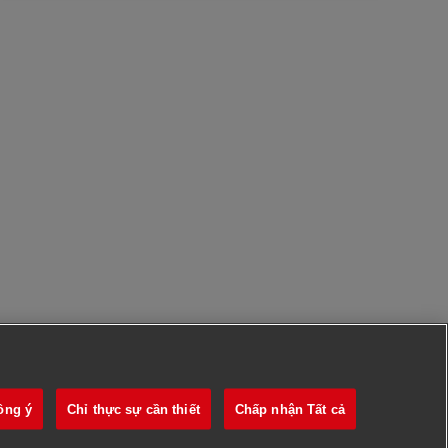
ồng ý
Chỉ thực sự cần thiết
Chấp nhận Tất cả