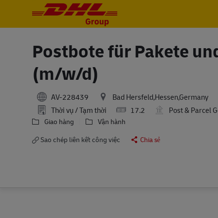
-
-
Postbote für Pakete und 
(m/w/d)
AV-228439
Bad Hersfeld,Hessen,Germany
Thời vụ / Tạm thời
17.2
Post & Parcel 
Giao hàng
Vận hành
Sao chép liên kết công việc
Chia sẻ