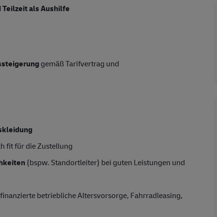
d
Teilzeit als Aushilfe
tssteigerung
gemäß Tarifvertrag und
skleidung
 fit für die Zustellung
hkeiten
(bspw. Standortleiter) bei guten Leistungen und
finanzierte betriebliche Altersvorsorge, Fahrradleasing,