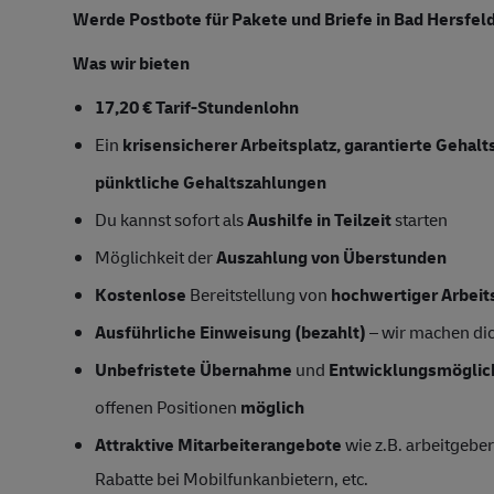
Werde Postbote für Pakete und Briefe in Bad Hersfel
Was wir bieten
17,20 € Tarif-Stundenlohn
Ein
krisensicherer Arbeitsplatz, garantierte Gehal
pünktliche Gehaltszahlungen
Du kannst sofort als
Aushilfe in Teilzeit
starten
Möglichkeit der
Auszahlung von Überstunden
Kostenlose
Bereitstellung von
hochwertiger Arbeit
Ausführliche Einweisung (bezahlt)
– wir machen dich
Unbefristete Übernahme
und
Entwicklungsmöglic
offenen Positionen
möglich
Attraktive Mitarbeiterangebote
wie z.B. arbeitgeber
Rabatte bei Mobilfunkanbietern, etc.