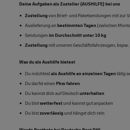
Deine Aufgaben als Zusteller (AUSHILFE) bei uns
Zustellung
von Brief- und Paketsendungen mit zur Ve
Auslieferung an
bestimmten Tagen
(zwischen Mont
Sendungen
im Durchschnitt unter 10 kg
Zustellung
mit unseren Geschäftsfahrzeugen, bspw. 
Was du als Aushilfe bietest
Du möchtest
als Aushilfe an einzelnen Tagen
tätig s
Du darfst einen
Pkw fahren
Du kannst dich auf Deutsch
unterhalten
Du bist
wetterfest
und kannst gut anpacken
Du bist
zuverlässig
und hängst dich rein
Werde Postbote bei Deutsche Post DHL