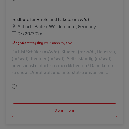
Lưu Abrufkraft als Postbote für Pakete und Briefe (m/w/d) AV-326923
Postbote für Briefe und Pakete (m/w/d)
Địa điểm
Altbach, Baden-Württemberg, Germany
Posted Date
03/20/2026
Công việc tương ứng với 2 danh mục
Du bist Schüler (m/w/d), Student (m/w/d), Hausfrau,
(m/w/d), Rentner (m/w/d), Selbstständig (m/w/d)
oder suchst einfach so einen Nebenjob? Dann komm
zu uns als Abrufkraft und unterstütze uns an ein...
Lưu Postbote für Briefe und Pakete (m/w/d) AV-326983
Xem Thêm