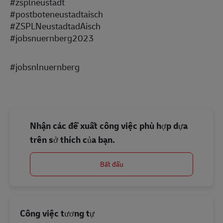
#zsplneustadt
#postboteneustadtaisch
#ZSPLNeustadtadAisch
#jobsnuernberg2023
#jobsnlnuernberg
Nhận các đề xuất công việc phù hợp dựa
trên sở thích của bạn.
Bắt đầu
Công việc tương tự