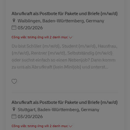
Abrufkraft als Postbote für Pakete und Briefe (m/w/d)
Địa điểm
Waiblingen, Baden-Württemberg, Germany
Posted Date
03/20/2026
Công việc tương ứng với 2 danh mục
Du bist Schüler (m/w/d), Student (m/w/d), Hausfrau,
(m/w/d), Rentner (m/w/d), Selbstständig (m/w/d)
oder suchst einfach so einen Nebenjob? Dann komm
zu uns als Abrufkraft (kein Minijob) und unterst...
Lưu Abrufkraft als Postbote für Pakete und Briefe (m/w/d) AV-326937
Abrufkraft als Postbote für Pakete und Briefe (m/w/d)
Địa điểm
Stuttgart, Baden-Württemberg, Germany
Posted Date
03/20/2026
Công việc tương ứng với 2 danh mục