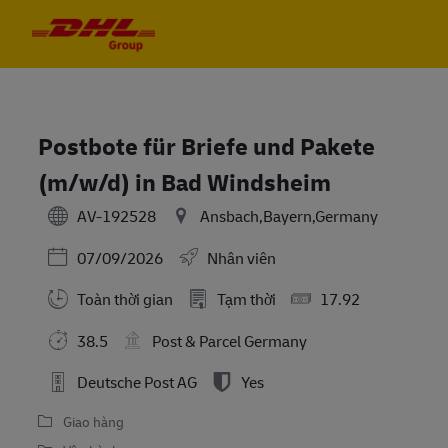
Skip to main content
Skip to main content
-
-
Postbote für Briefe und Pakete
(m/w/d) in Bad Windsheim
AV-192528
Ansbach,Bayern,Germany
Posted Date
07/09/2026
Nhân viên
Toàn thời gian
Tạm thời
17.92
38.5
Post & Parcel Germany
Deutsche Post AG
Yes
Giao hàng