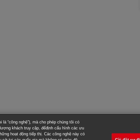
 là “công nghệ”), mà cho phép chúng tôi có
ố lượng khách truy cập, đểđịnh cấu hình các ưu
những hoạt động tiếp thị. Các công nghệ này có
Cài đặt sự đ
rụ sở tại các quốc gia mà không có mức độ