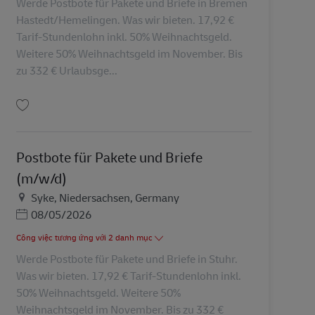
Werde Postbote für Pakete und Briefe in Bremen
Hastedt/Hemelingen. Was wir bieten. 17,92 €
Tarif-Stundenlohn inkl. 50% Weihnachtsgeld.
Weitere 50% Weihnachtsgeld im November. Bis
zu 332 € Urlaubsge...
Lưu Postbote für Pakete und Briefe (m/w/d) AV-169215
Postbote für Pakete und Briefe
(m/w/d)
Địa điểm
Syke, Niedersachsen, Germany
Posted Date
08/05/2026
Công việc tương ứng với 2 danh mục
Werde Postbote für Pakete und Briefe in Stuhr.
Was wir bieten. 17,92 € Tarif-Stundenlohn inkl.
50% Weihnachtsgeld. Weitere 50%
Weihnachtsgeld im November. Bis zu 332 €