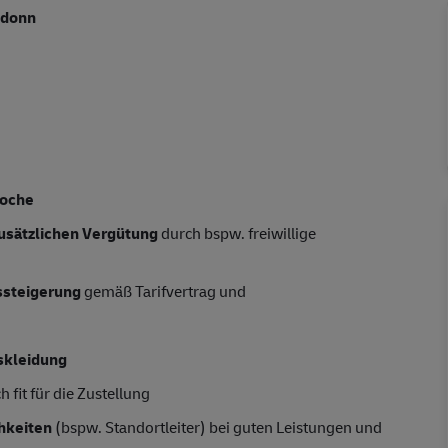
sdonn
oche
usätzlichen Vergütung
durch bspw. freiwillige
tssteigerung
gemäß Tarifvertrag und
skleidung
 fit für die Zustellung
hkeiten
(bspw. Standortleiter) bei guten Leistungen und