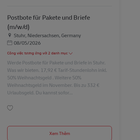
Postbote für Pakete und Briefe
(m/w/d)
Địa điểm
Stuhr, Niedersachsen, Germany
Posted Date
08/05/2026
Công việc tương ứng với 2 danh mục
Werde Postbote für Pakete und Briefe in Stuhr.
Was wir bieten. 17,92 € Tarif-Stundenlohn inkl.
50% Weihnachtsgeld . Weitere 50%
Weihnachtsgeld im November. Bis zu 332 €
Urlaubsgeld. Du kannst sofor...
Lưu Postbote für Pakete und Briefe (m/w/d) AV-334725
Xem Thêm