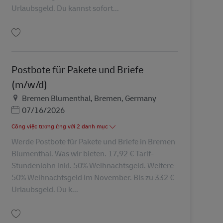
Urlaubsgeld. Du kannst sofort...
Lưu Postbote für Pakete und Briefe (m/w/d) AV-368131
Postbote für Pakete und Briefe
(m/w/d)
Địa điểm
Bremen Blumenthal, Bremen, Germany
Posted Date
07/16/2026
Công việc tương ứng với 2 danh mục
Werde Postbote für Pakete und Briefe in Bremen
Blumenthal. Was wir bieten. 17,92 € Tarif-
Stundenlohn inkl. 50% Weihnachtsgeld. Weitere
50% Weihnachtsgeld im November. Bis zu 332 €
Urlaubsgeld. Du k...
Lưu Postbote für Pakete und Briefe (m/w/d) AV-8185