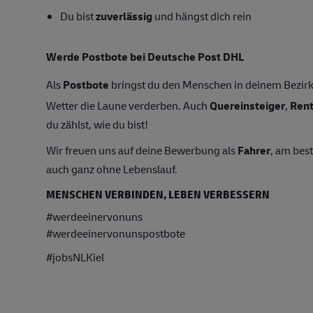
Du bist
zuverlässig
und hängst dich rein
Werde Postbote bei Deutsche Post DHL
Als
Postbote
bringst du den Menschen in deinem Bezirk 
Wetter die Laune verderben. Auch
Quereinsteiger
,
Ren
du zählst, wie du bist!
Wir freuen uns auf deine Bewerbung als
Fahrer
, am bes
auch ganz ohne Lebenslauf.
MENSCHEN VERBINDEN, LEBEN VERBESSERN
#werdeeinervonuns
#werdeeinervonunspostbote
#jobsNLKiel