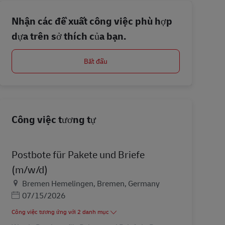
Nhận các đề xuất công việc phù hợp
dựa trên sở thích của bạn.
Bắt đầu
Công việc tương tự
Postbote für Pakete und Briefe
(m/w/d)
Địa điểm
Bremen Hemelingen, Bremen, Germany
Posted Date
07/15/2026
Công việc tương ứng với 2 danh mục