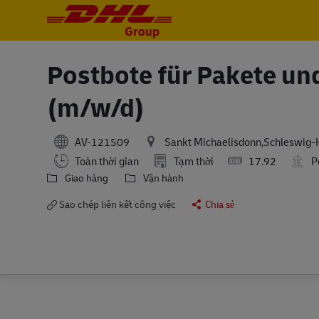
-
-
Postbote für Pakete und
(m/w/d)
AV-121509
Sankt Michaelisdonn,Schleswig-
Toàn thời gian
Tạm thời
17.92
P
Giao hàng
Vận hành
Sao chép liên kết công việc
Chia sẻ