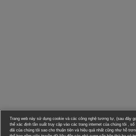
Trang web này sử dụng cookie và các công nghệ tương tự, (sau đây gọi
thể xác định tần suất truy cập vào các trang internet của chúng tôi , s
đãi của chúng tôi sao cho thuận tiện và hiệu quả nhất cũng như hỗ trợ
thể bao gồm việc truyền dữ liệu đến các nhà cung cấp bên thứ ba có t