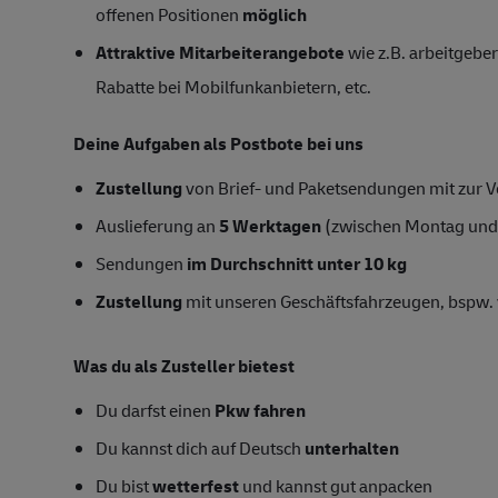
offenen Positionen
möglich
Attraktive Mitarbeiterangebote
wie z.B. arbeitgeber
Rabatte bei Mobilfunkanbietern, etc.
Deine Aufgaben als Postbote bei uns
Zustellung
von Brief- und Paketsendungen mit zur Ve
Auslieferung an
5 Werktagen
(zwischen Montag und
Sendungen
im Durchschnitt unter 10 kg
Zustellung
mit unseren Geschäftsfahrzeugen, bspw. 
Was du als Zusteller bietest
Du darfst einen
Pkw fahren
Du kannst dich auf Deutsch
unterhalten
Du bist
wetterfest
und kannst gut anpacken