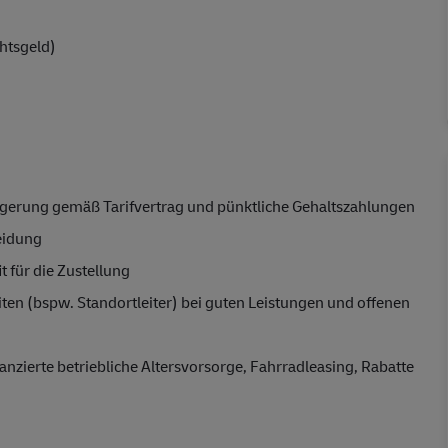
htsgeld)
iger
ung gemäß Tarifvertrag und pünktliche 
Gehaltszahlung
en
eidun
g
t für die Zustellung
iten (bspw. S
tandortleiter)
 bei guten Leistungen und offenen 
anzierte betriebliche A
ltersvorsorge,
 F
ahrradleasing,
 Rabatte 