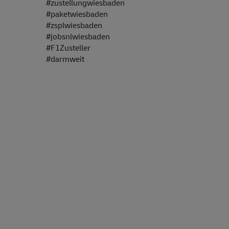
#zustellungwiesbaden
#paketwiesbaden
#zsplwiesbaden
#jobsnlwiesbaden
#F1Zusteller
#darmweit