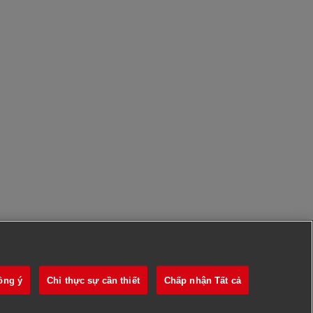
ồng ý
Chỉ thực sự cần thiết
Chấp nhận Tất cả