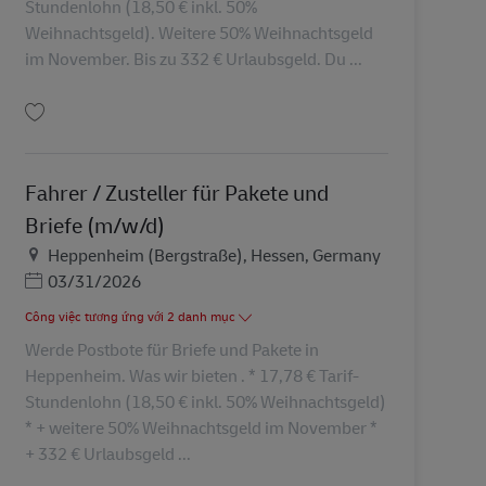
Stundenlohn (18,50 € inkl. 50%
Weihnachtsgeld). Weitere 50% Weihnachtsgeld
im November. Bis zu 332 € Urlaubsgeld. Du ...
Lưu Fahrer / Zusteller für Pakete und Briefe (m/w/d) AV-30109
Fahrer / Zusteller für Pakete und
Briefe (m/w/d)
Địa điểm
Heppenheim (Bergstraße), Hessen, Germany
Posted Date
03/31/2026
Công việc tương ứng với 2 danh mục
Werde Postbote für Briefe und Pakete in
Heppenheim. Was wir bieten . * 17,78 € Tarif-
Stundenlohn (18,50 € inkl. 50% Weihnachtsgeld)
* + weitere 50% Weihnachtsgeld im November *
+ 332 € Urlaubsgeld ...