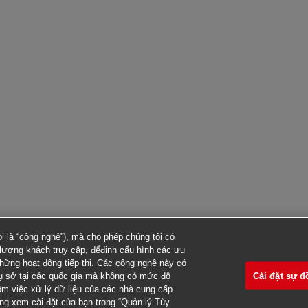
 là “công nghệ”), mà cho phép chúng tôi có
ố lượng khách truy cập, đểđịnh cấu hình các ưu
những hoạt động tiếp thị. Các công nghệ này có
Cài đặt sự đ
rụ sở tại các quốc gia mà không có mức độ
gồm việc xử lý dữ liệu của các nhà cung cấp
òng xem cài đặt của bạn trong “Quản lý Tùy