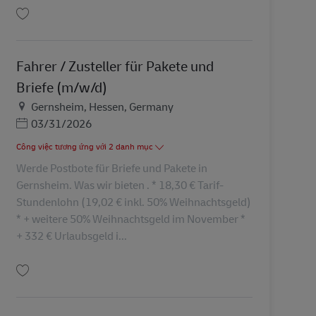
Lưu Fahrer / Zusteller für Pakete und Briefe (m/w/d) AV-46321
Fahrer / Zusteller für Pakete und
Briefe (m/w/d)
Địa điểm
Gernsheim, Hessen, Germany
Posted Date
03/31/2026
Công việc tương ứng với 2 danh mục
Werde Postbote für Briefe und Pakete in
Gernsheim. Was wir bieten . * 18,30 € Tarif-
Stundenlohn (19,02 € inkl. 50% Weihnachtsgeld)
* + weitere 50% Weihnachtsgeld im November *
+ 332 € Urlaubsgeld i...
Lưu Fahrer / Zusteller für Pakete und Briefe (m/w/d) AV-31934