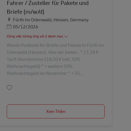
Fahrer / Zusteller für Pakete und
Briefe (m/w/d)
Địa điểm
Fürth im Odenwald, Hessen, Germany
Posted Date
05/12/2026
Công việc tương ứng với 2 danh mục
Werde Postbote für Briefe und Pakete in Fürth im
Odenwald (Hessen). Was wir bieten . * 17,78 €
Tarif-Stundenlohn (18,50 € inkl. 50%
Weihnachtsgeld) * + weitere 50%
Weihnachtsgeld im November * + 33...
Lưu Fahrer / Zusteller für Pakete und Briefe (m/w/d) AV-30723
Xem Thêm