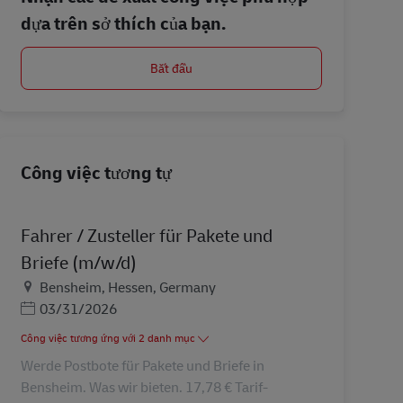
dựa trên sở thích của bạn.
Bắt đầu
Công việc tương tự
Fahrer / Zusteller für Pakete und
Briefe (m/w/d)
Địa điểm
Bensheim, Hessen, Germany
Posted Date
03/31/2026
Công việc tương ứng với 2 danh mục
Werde Postbote für Pakete und Briefe in
Bensheim. Was wir bieten. 17,78 € Tarif-