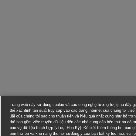
Trang web này sử dụng cookie và các công nghệ tương tự, (sau đây gọi
thể xác định tần suất truy cập vào các trang internet của chúng tôi , s
đãi của chúng tôi sao cho thuận tiện và hiệu quả nhất cũng như hỗ trợ
thể bao gồm việc truyền dữ liệu đến các nhà cung cấp bên thứ ba có t
bảo vệ dữ liệu thích hợp (ví dụ: Hoa Kỳ). Để biết thêm thông tin, bao 
bên thứ ba và khả năng thu hồi sựđồng ý của bạn bất kỳ lúc nào, vui l