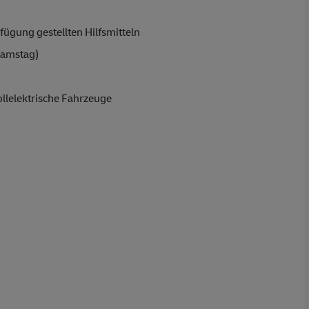
fügung gestellten Hilfsmitteln
Samstag)
llelektrisch
e Fahrzeuge