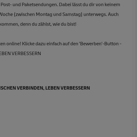
 Post- und P
aketsendungen.
 Dabei lässt du dir von keinem 
o Woche (zwischen Montag und Samstag) unterwegs. Auch 
lkommen, denn du zählst, wie du bist! 
en online! Klicke dazu einfach auf den 
'Bewerben'-But
ton - 
LEBEN VERBESSERN 
SCHEN VERBINDEN, LEBEN VERBESSERN