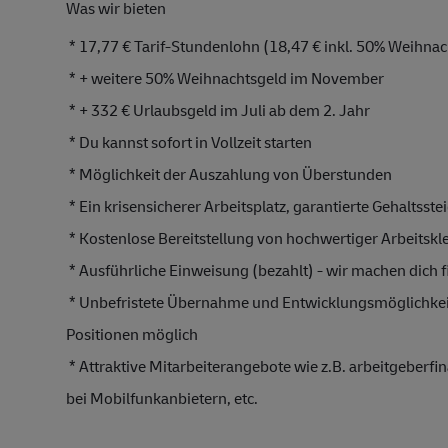
Was wir bieten 
 * 
17,77 € Tarif-Stundenlohn (18,47 € inkl. 50% Weihnac
 * + weitere 50% Weihnachtsgeld im November
 * + 332 € Urlaubsgeld im Juli ab dem 2. Jahr 
 * Du kannst sofort in Vollzeit starten
 * Möglichkeit der Auszahlung von Überstunden
 * Ein krisensicherer Arbeitsplatz, garantierte 
Gehaltsste
 * Kostenlose Bereitstellung von hochwertiger 
Arbeitskl
 * Ausführliche Einweisung (bezahlt) - wir machen dich fi
 * Unbefristete Übernahme und E
ntwicklungsmög
lichke
Positionen möglich
 * Attraktive 
Mitarbeiterang
ebote wie z.B. 
arbeitgeberfin
bei 
Mobilfunkanbie
tern, etc.