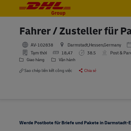
-
-
Fahrer / Zusteller für 
P
AV-102838
Darmstadt,Hessen,Germany
Tạm thời
18,47
38.5
Post & Par
Giao hàng
Vận hành
Sao chép liên kết công việc
Chia sẻ
Werde Postbote für Briefe und Pakete in Darmstadt-