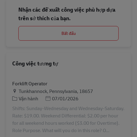
Nhận các đề xuất công việc phù hợp dựa
trên sở thích của bạn.
Bắt đầu
Công việc tương tự
Forklift Operator
Địa điểm
Tunkhannock, Pennsylvania, 18657
Danh mục
Posted Date
Vận hành
07/01/2026
Shifts: Sunday-Wednesday and Wednesday-Saturday.
Rate: $19.00. Weekend Differential: $2.00 per hour
for all weekend hours worked ($3.00 for Overtime).
Role Purpose. What will you do in this role? O...