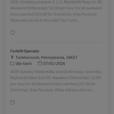
Shift: Rotating schedule 2-2-3. Nightshift Rate: 21.00.
Weekend Differential: $2.00 per hour for all weekend
hours worked ($3.00 for Overtime). Role Purpose.
What will you do in this role? Our Fork...
Lưu Forklift Operator 11062504
Forklift Operator
Địa điểm
Tunkhannock, Pennsylvania, 18657
Danh mục
Posted Date
Vận hành
07/01/2026
Shift: Sunday-Wednesday and Wednesday-Saturday.
Nightshift Rate: $20.00. Weekend Differential: $2.00
per hour for all weekend hours worked ($3.00 for
Overtime). Role Purpose. What will you do in th...
Lưu Forklift Operator 11062481