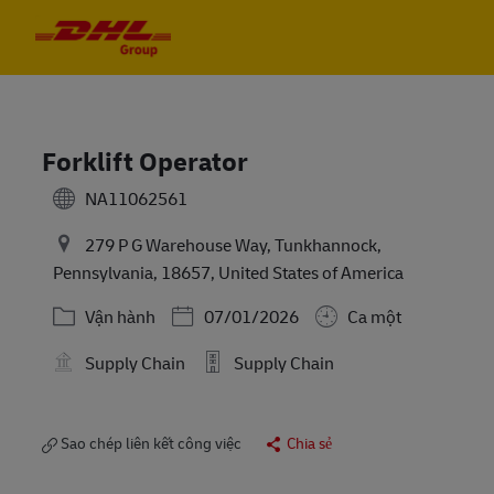
Skip to main content
Skip to main content
-
-
Forklift Operator
NA11062561
279 P G Warehouse Way, Tunkhannock,
Pennsylvania, 18657, United States of America
Danh mục
Posted Date
Vận hành
07/01/2026
Ca một
Supply Chain
Supply Chain
Sao chép liên kết công việc
Chia sẻ