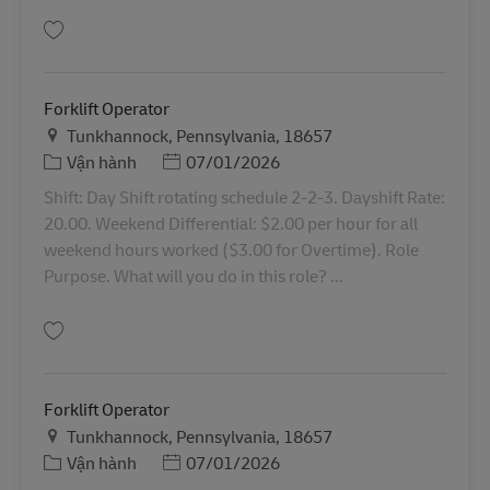
Lưu Forklift Operator 11062479
Forklift Operator
Địa điểm
Tunkhannock, Pennsylvania, 18657
Danh mục
Posted Date
Vận hành
07/01/2026
Shift: Day Shift rotating schedule 2-2-3. Dayshift Rate:
20.00. Weekend Differential: $2.00 per hour for all
weekend hours worked ($3.00 for Overtime). Role
Purpose. What will you do in this role? ...
Lưu Forklift Operator 11062484
Forklift Operator
Địa điểm
Tunkhannock, Pennsylvania, 18657
Danh mục
Posted Date
Vận hành
07/01/2026