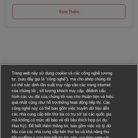
Xem Thêm
Trang web này sử dụng cookie và các công nghệ tương
tự, (sau đây gọi là “công nghệ”), mà cho phép chúng tôi
có thể xác định tần suất truy cập vào các trang internet
của chúng tôi , số lượng khách truy cập, đểđịnh cấu
hình các ưu đãi của chúng tôi sao cho thuận tiện và hiệu
quả nhất cũng như hỗ trợnhững hoạt động tiếp thị. Các
công nghệ này có thể bao gồm việc truyền dữ liệu đến
các nhà cung cấp bên thứ ba có trụ sở tại các quốc gia
mà không có mức độ bảo vệ dữ liệu thích hợp (ví dụ:
Hoa Kỳ). Để biết thêm thông tin, bao gồm việc xử lý dữ
liệu của các nhà cung cấp bên thứ ba và khả năng thu
hồi sựđồng ý của bạn bất kỳ lúc nào, vui lòng xem cài