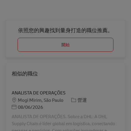
依照您的興趣找到量身打造的職位推薦。
開始
相似的職位
ANALISTA DE OPERAÇÕES
地點
分類
Mogi Mirim, São Paulo
營運
Posted Date
08/06/2026
ANALISTA DE OPERAÇÕES. Sobre a DHL: A DHL
Supply Chain é líder global em logística, conectando
pessoas e negócios. Com soluções inovadoras e