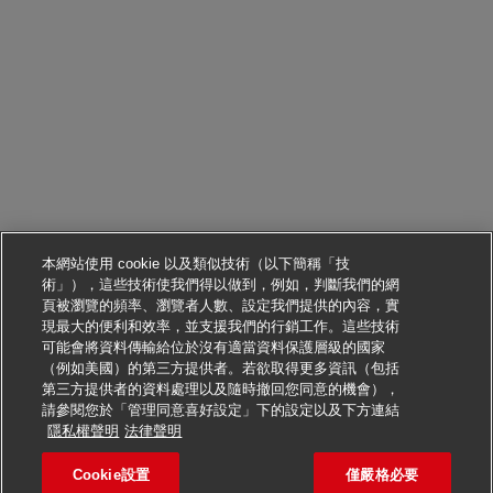
本網站使用 cookie 以及類似技術（以下簡稱「技
術」），這些技術使我們得以做到，例如，判斷我們的網
頁被瀏覽的頻率、瀏覽者人數、設定我們提供的內容，實
現最大的便利和效率，並支援我們的行銷工作。這些技術
可能會將資料傳輸給位於沒有適當資料保護層級的國家
（例如美國）的第三方提供者。若欲取得更多資訊（包括
第三方提供者的資料處理以及隨時撤回您同意的機會），
請參閱您於「管理同意喜好設定」下的設定以及下方連結
申請此職位
隱私權聲明
法律聲明
Cookie設置
僅嚴格必要
ANALISTA DE OPERAÇÕES