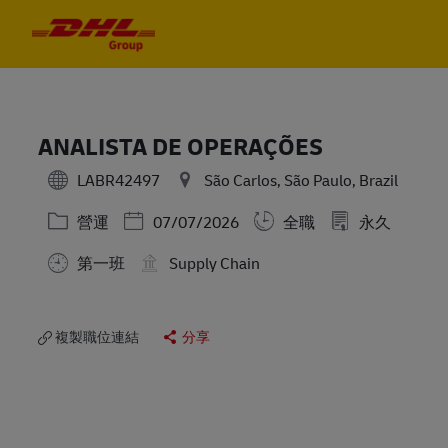
Skip to main content
Skip to main content
-
-
ANALISTA DE OPERAÇÕES
LABR42497
São Carlos, São Paulo, Brazil
分類
Posted Date
營運
07/07/2026
全職
永久
第一班
Supply Chain
複製職位連結
分享