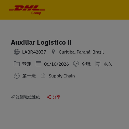
Skip to main content
Skip to main content
-
-
Auxiliar Logistico II
LABR42037
Curitiba, Paraná, Brazil
分類
Posted Date
營運
06/16/2026
全職
永久
第一班
Supply Chain
複製職位連結
分享