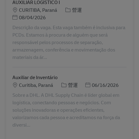
AUXILIAR LOGÍSTICO I
地點
分類
CURITIBA, Paraná
營運
Posted Date
08/04/2026
Descrição da vaga. Esta vaga também é inclusiva para
PCDs. Estamos à procura de alguém que será
responsável pelos processos de separação,
armazenagem, conferência e movimentação dos
materiais da ár...
Auxiliar de Inventário
地點
分類
Posted Date
Curitiba, Paraná
營運
06/16/2026
Sobre a DHL. A DHL Supply Chain é líder global em
logística, conectando pessoas e negócios. Com
soluções inovadoras e operações eficientes,
valorizamos cada pessoa e acreditamos na força da
diversi...