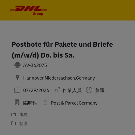
Skip to main content
Skip to main content
-
-
Postbote für Pakete und Briefe
(m/w/d) Do. bis Sa.
AV-362075
Hannover,Niedersachsen,Germany
Posted Date
07/29/2026
作業人員
兼職
臨時性
Post & Parcel Germany
運務
營運