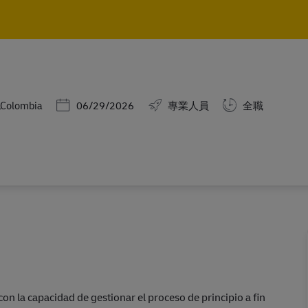
Skip to main content
Skip to main content
Posted Date
á,Colombia
06/29/2026
專業人員
全職
n la capacidad de gestionar el proceso de principio a fin