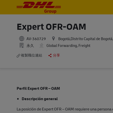
-
-
Expert OFR-OAM
AV-360729
Bogotá,Distrito Capital de Bogot
永久
Global Forwarding, Freight
複製職位連結
分享
Perfil Expert OFR – OAM
Descripción general
La posición de Expert OFR – OAM requiere una persona co