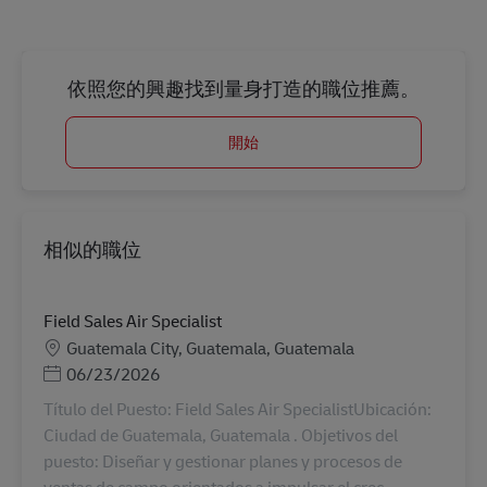
依照您的興趣找到量身打造的職位推薦。
開始
相似的職位
Field Sales Air Specialist
地點
Guatemala City, Guatemala, Guatemala
Posted Date
06/23/2026
Título del Puesto: Field Sales Air SpecialistUbicación:
Ciudad de Guatemala, Guatemala . Objetivos del
puesto: Diseñar y gestionar planes y procesos de
ventas de campo orientados a impulsar el crec...