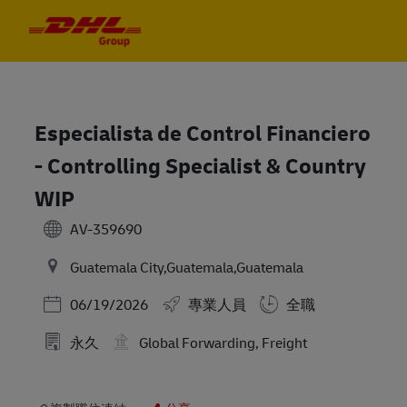
Skip to main content
Skip to main content
-
-
Especialista de Control Financiero
- Controlling Specialist & Country
WIP
AV-359690
Guatemala City,Guatemala,Guatemala
Posted Date
06/19/2026
專業人員
全職
永久
Global Forwarding, Freight