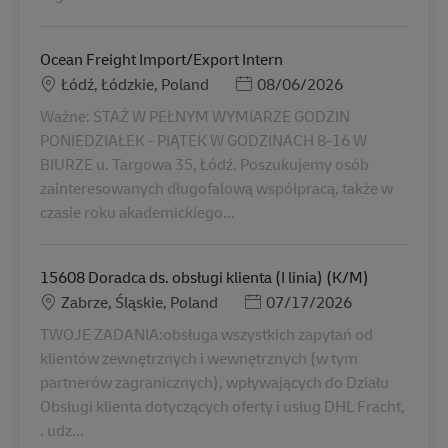
Ocean Freight Import/Export Intern
地點
Posted Date
Łódź, Łódzkie, Poland
08/06/2026
Ważne: STAŻ W PEŁNYM WYMIARZE GODZIN
PONIEDZIAŁEK - PIĄTEK W GODZINACH 8-16 W
BIURZE u. Targowa 35, Łódź. Poszukujemy osób
zainteresowanych długofalową współpracą, także w
czasie roku akademickiego...
15608 Doradca ds. obsługi klienta (I linia) (K/M)
地點
Posted Date
Zabrze, Śląskie, Poland
07/17/2026
TWOJE ZADANIA:obsługa wszystkich zapytań od
klientów zewnętrznych i wewnętrznych (w tym
partnerów zagranicznych), wpływających do Działu
Obsługi klienta dotyczących oferty i usług DHL Fracht,
. udz...