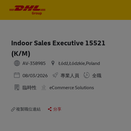
Skip to main content
Skip to main content
-
-
Indoor Sales Executive 15521
(K/M)
AV-358985
Łódź,Łódzkie,Poland
Posted Date
08/03/2026
專業人員
全職
臨時性
eCommerce Solutions
複製職位連結
分享