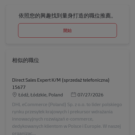
依照您的興趣找到量身打造的職位推薦。
開始
相似的職位
Direct Sales Expert K/M (sprzedaż telefoniczna)
15677
地點
Posted Date
Łódź, Łódzkie, Poland
07/27/2026
DHL eCommerce (Poland) Sp. z o.o. to lider polskiego
rynku przesyłek krajowych i prekursor wdrażania
innowacyjnych rozwiązań e-commerce,
dedykowanych klientom w Polsce i Europie. W naszej
organizac...