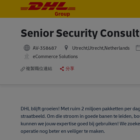
-
-
Senior Security Consul
P
AV-358687
Utrecht,Utrecht,Netherlands
eCommerce Solutions
複製職位連結
分享
DHL blijft groeien! Met ruim 2 miljoen pakketten per dag
straatbeeld. Om die stroom in goede banen te leiden, b
kunnen we jouw expertise goed bij gebruiken! We zoeken
operatie nog beter en veiliger te maken.