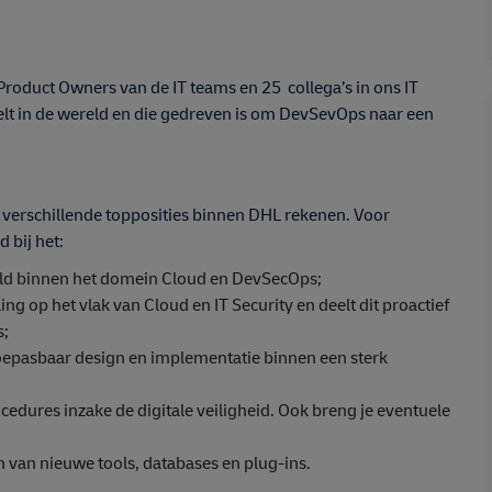
Product Owners van de IT teams en 25 collega’s in ons IT
eelt in de wereld en die gedreven is om DevSevOps naar een
n verschillende topposities binnen DHL rekenen. Voor
 bij het:
veld binnen het domein Cloud en DevSecOps;
ling op het vlak van Cloud en IT Security en deelt dit proactief
s;
 toepasbaar design en implementatie binnen een sterk
dures inzake de digitale veiligheid. Ook breng je eventuele
n van nieuwe tools, databases en plug-ins.