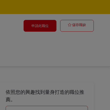
Senior Securi
儲存職缺
申請此職位
依照您的興趣找到量身打造的職位推
薦。