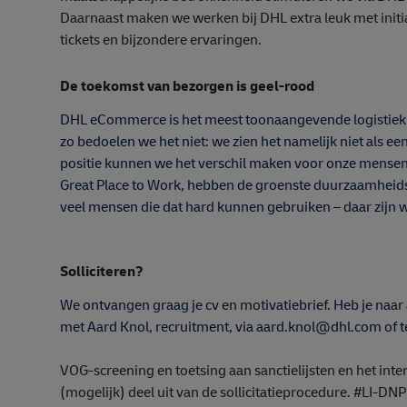
Daarnaast maken we werken bij DHL extra leuk met initi
tickets en bijzondere ervaringen.
De toekomst van bezorgen is geel-rood
DHL eCommerce is het meest toonaangevende logistiek be
zo bedoelen we het niet: we zien het namelijk niet als e
positie kunnen we het verschil maken voor onze mensen, h
Great Place to Work, hebben de groenste duurzaamheidsp
veel mensen die dat hard kunnen gebruiken – daar zijn 
Solliciteren?
We ontvangen graag je cv en motivatiebrief. Heb je naa
met Aard Knol, recruitment, via aard.knol@dhl.com of 
VOG-screening en toetsing aan sanctielijsten en het in
(mogelijk) deel uit van de sollicitatieprocedure.
#LI-DNP