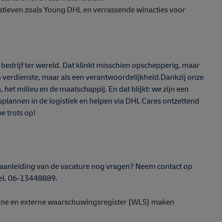
atieven zoals Young DHL en verrassende winacties voor
drijf ter wereld. Dat klinkt misschien opschepperig, maar
en verdienste, maar als een verantwoordelijkheid.Dankzij onze
et milieu en de maatschappij. En dat blijkt: we zijn een
lannen in de logistiek en helpen via DHL Cares ontzettend
we trots op!
r aanleiding van de vacature nog vragen? Neem contact op
tel. 06-13448889.
terne en externe waarschuwingsregister (WLS) maken