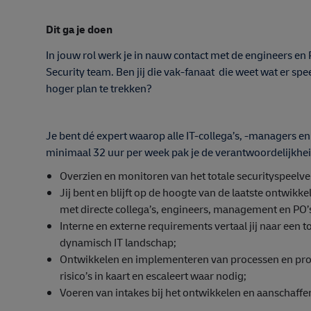
Dit ga je doen
In jouw rol werk je in nauw contact met de engineers en 
Security team. Ben jij die vak-fanaat die weet wat er sp
hoger plan te trekken?
Je bent dé expert waarop alle IT-collega’s, -managers e
minimaal 32 uur per week pak je de verantwoordelijkheid
Overzien en monitoren van het totale securityspeel
Jij bent en blijft op de hoogte van de laatste ontwikke
met directe collega’s, engineers, management en PO’
Interne en externe requirements vertaal jij naar een
dynamisch IT landschap;
Ontwikkelen en implementeren van processen en proce
risico’s in kaart en escaleert waar nodig;
Voeren van intakes bij het ontwikkelen en aanschaffe