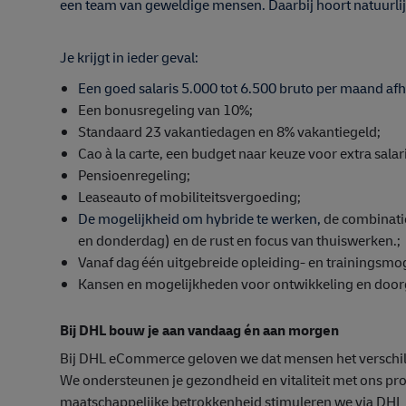
een team van geweldige mensen. Daarbij hoort natuurlijk 
Je krijgt in ieder geval:
Een goed salaris 5.000 tot 6.500 bruto per maand afh
E
en bonusregeling van 10%;
Standaard 23 vakantiedagen en 8% vakantiegeld;
Cao à la carte, een budget naar keuze voor extra salar
Pensioenregeling;
Leaseauto of mobiliteitsvergoeding;
De mogelijkheid om hybride te werken,
de combinati
en donderdag) en de rust en focus van thuiswerken.
;
Vanaf dag één uitgebreide opleiding- en trainingsmo
Kansen en mogelijkheden voor ontwikkeling en doorgr
Bij DHL bouw je aan vandaag én aan morgen
Bij DHL eCommerce geloven we dat mensen het verschil
We ondersteunen je gezondheid en vitaliteit met ons pr
maatschappelijke betrokkenheid stimuleren we via DHL C