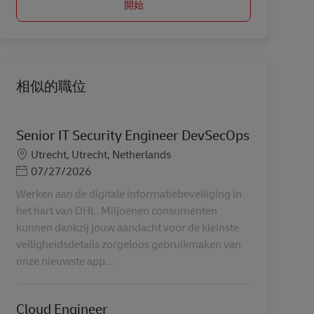
開始
相似的職位
Senior IT Security Engineer DevSecOps
地點
Utrecht, Utrecht, Netherlands
Posted Date
07/27/2026
Werken aan de digitale informatiebeveiliging in
het hart van DHL. Miljoenen consumenten
kunnen dankzij jouw aandacht voor de kleinste
veiligheidsdetails zorgeloos gebruikmaken van
onze nieuwste app...
Cloud Engineer