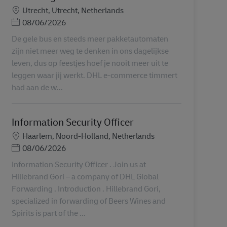
地點
Utrecht, Utrecht, Netherlands
Posted Date
08/06/2026
De gele bus en steeds meer pakketautomaten
zijn niet meer weg te denken in ons dagelijkse
leven, dus op feestjes hoef je nooit meer uit te
leggen waar jij werkt. DHL e-commerce timmert
had aan de w...
Information Security Officer
地點
Haarlem, Noord-Holland, Netherlands
Posted Date
08/06/2026
Information Security Officer . Join us at
Hillebrand Gori – a company of DHL Global
Forwarding . Introduction . Hillebrand Gori,
specialized in forwarding of Beers Wines and
Spirits is part of the ...