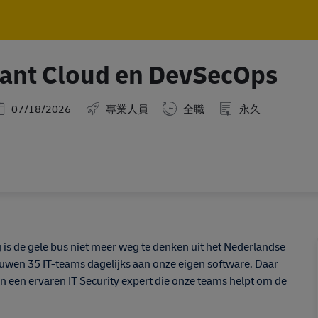
Skip to main content
Skip to main content
tant Cloud en DevSecOps
osted Date
07/18/2026
專業人員
全職
永久
 is de gele bus niet meer weg te denken uit het Nederlandse
ouwen 35 IT-teams dagelijks aan onze eigen software. Daar
 een ervaren IT Security expert die onze teams helpt om de