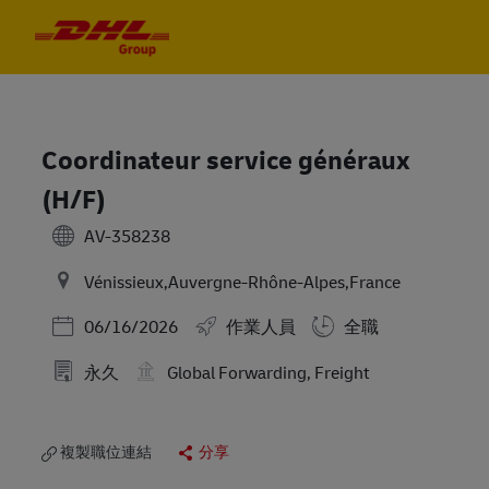
Skip to main content
Skip to main content
-
-
Coordinateur service généraux
(H/F)
AV-358238
Vénissieux,Auvergne-Rhône-Alpes,France
Posted Date
06/16/2026
作業人員
全職
永久
Global Forwarding, Freight
複製職位連結
分享