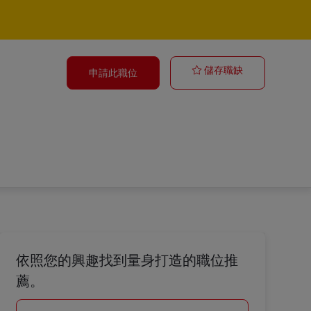
Estágio em Co
儲存職缺
申請此職位
依照您的興趣找到量身打造的職位推
薦。