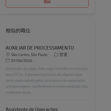
開始
相似的職位
AUXILIAR DE PROCESSAMENTO
地點
分類
São Carlos, São Paulo
營運
Posted Date
07/06/2026
Descrição da vaga. Esta vaga também é inclusiva
para PCDs. Estamos à procura de alguém que
será responsável pelos processos de separação,
armazenagem, conferência e movimentação dos
materiais da ár...
Assistente de Operações