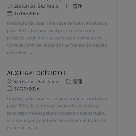
地點
分類
São Carlos, São Paulo
營運
Posted Date
07/06/2026
Descrição da vaga. Esta vaga também é inclusiva
para PCDs. Responsável por executar com
precisão e agilidade as rotinas operacionais da
torre de controle, atuando nas frentes de: Gestão
de Coletas,...
AUXILIAR LOGÍSTICO I
地點
分類
São Carlos, São Paulo
營運
Posted Date
07/29/2026
Descrição da vaga. Esta vaga também é inclusiva
para PCDs. Estamos à procura de alguém que
será responsável pelos processos de separação,
armazenagem, conferência e movimentação dos
materiais da ár...