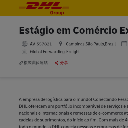
-
-
Estágio em Comércio Ex
Po
AV-357821
Campinas,São Paulo,Brazil
Global Forwarding, Freight
複製職位連結
分享
A empresa de logística para o mundo! Conectando Pesso
DHL oferecem um portfólio incomparável de serviços e 
nacionais e internacionais e remessas de e-commerce até
cadeias de suprimentos, do início ao fim. Com mais de 4
todo o mundo, a DHL conecta pessoas e empresas de for