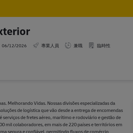
Skip to main content
Skip to main content
terior
sted Date
06/12/2026
專業人員
兼職
臨時性
as. Melhorando Vidas. Nossas divisões especializadas da
soluções de logística que vão desde a entrega de encomendas
 serviços de fretes aéreo, marítimo e rodoviário e gestão de
00 mil colaboradores, em mais de 220 países e territórios em
ma segura e confiável, permitindo fluxos de comércio