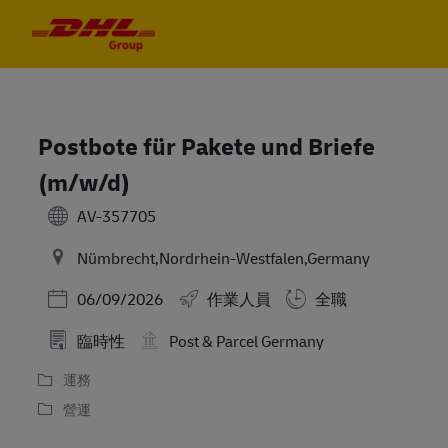
Skip to main content
Skip to main content
-
-
Postbote für Pakete und Briefe
(m/w/d)
AV-357705
Nümbrecht,Nordrhein-Westfalen,Germany
Posted Date
06/09/2026
作業人員
全職
臨時性
Post & Parcel Germany
運務
營運