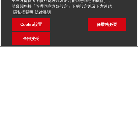
第三方提供者的資料處理以及隨時撤回您同意的機會），
請參閱您於「管理同意喜好設定」下的設定以及下方連結
申請此職位
隱私權聲明
法律聲明
Cookie設置
僅嚴格必要
Verkäufer Postfiliale (m/w/
儲存職缺
全部接受