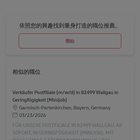
依照您的興趣找到量身打造的職位推薦。
開始
相似的職位
Verkäufer Postfiliale (m/w/d) in 82499 Wallgau in
Geringfügigkeit (Minijob)
地點
Garmisch-Partenkirchen, Bayern, Germany
Posted Date
03/23/2026
FÜR UNSERE POSTFILIALE IN 82499 WALLGAU, AB
SOFORT, IN GERINGFÜGIGKEIT (MINIJOB), MIT
INSGESAMT 5,5 STUNDEN PRO WOCHE UND