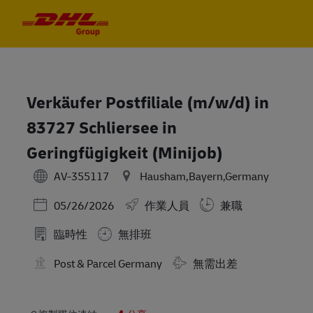
Skip to main content
Skip to main content
-
-
Verkäufer Postfiliale (m/w/d) in
83727 Schliersee in
Geringfügigkeit (Minijob)
AV-355117
Hausham,Bayern,Germany
Posted Date
05/26/2026
作業人員
兼職
臨時性
無排班
Travel Required
Post & Parcel Germany
無需出差