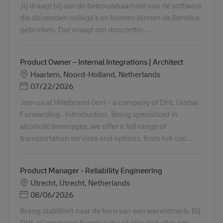
Jij draagt bij aan de betrouwbaarheid van de software
die duizenden collega’s en klanten binnen de Benelux
gebruiken. Dat vraagt om doorzettin...
Product Owner – Internal Integrations | Architect
地點
Haarlem, Noord-Holland, Netherlands
Posted Date
07/22/2026
Join us at Hillebrand Gori – a company of DHL Global
Forwarding . Introduction. Being specialized in
alcoholic beverages, we offer a full range of
transportation services and options, from full con...
Product Manager - Reliability Engineering
地點
Utrecht, Utrecht, Netherlands
Posted Date
08/06/2026
Breng stabiliteit naar de kern van een wereldmerk. Bij
DHL eCommerce Benelux draait elke dag alles om