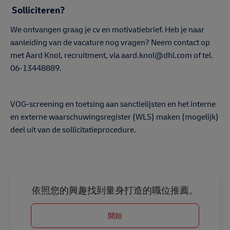
Solliciteren?
We ontvangen graag je cv en motivatiebrief. Heb je naar
aanleiding van de vacature nog vragen? Neem contact op
met Aard Knol, recruitment, via aard.knol@dhl.com of tel.
06-13448889.
#LI-DNP
VOG-screening en toetsing aan sanctielijsten en het interne
en externe waarschuwingsregister (WLS) maken (mogelijk)
deel uit van de sollicitatieprocedure.
依照您的興趣找到量身打造的職位推薦。
開始