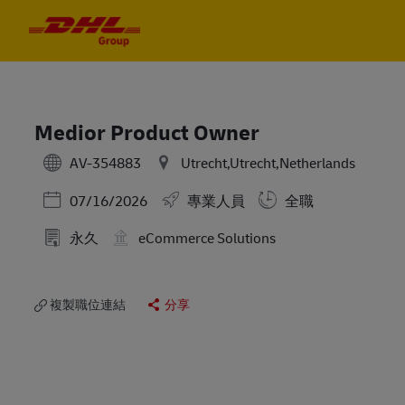
Skip to main content
Skip to main content
-
-
Medior Product Owner
AV-354883
Utrecht,Utrecht,Netherlands
Posted Date
07/16/2026
專業人員
全職
永久
eCommerce Solutions
複製職位連結
分享