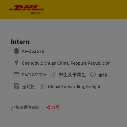
Skip to main content
Skip to main content
-
-
Intern
AV-352678
Chengdu,Sichuan,China, People's Republic of
Posted Date
05/12/2026
學生及畢業生
全職
臨時性
Global Forwarding, Freight
複製職位連結
分享