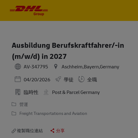
Skip to main content
Skip to main content
-
-
Ausbildung Berufskraftfahrer/-in
(m/w/d) in 2027
AV-347795
Aschheim,Bayern,Germany
Posted Date
04/20/2026
學徒
全職
臨時性
Post & Parcel Germany
營運
Freight Transportations and Aviation
複製職位連結
分享