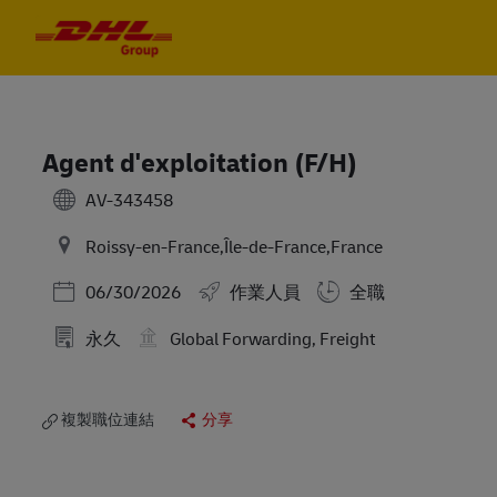
Skip to main content
Skip to main content
-
-
Agent d'exploitation (F/H)
AV-343458
Roissy-en-France,Île-de-France,France
Posted Date
06/30/2026
作業人員
全職
永久
Global Forwarding, Freight
複製職位連結
分享