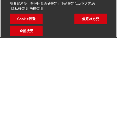
Positionen
möglich
請參閱您於「管理同意喜好設定」下的設定以及下方連結
申請此職位
隱私權聲明
法律聲明
Attraktive Mitarbeiterangebote
wie z.B.
arbeitgeberfinanzierte betriebliche
Cookie設置
僅嚴格必要
Postbote für Pakete und Br
儲存職缺
Altersvorsorge, Fahrradleasing, Rabatte bei
Mobilfunkanbietern, etc.
全部接受
Deine Aufgaben als Postbote bei uns
Zustellung
von Brief- und Paketsendungen mit
zur Verfügung gestellten Hilfsmitteln
Auslieferung an
5 Werktagen
(zwischen Montag
und Samstag)
Sendungen
im Durchschnitt unter 10 kg
Zustellung
mit unseren Geschäftsfahrzeugen,
bspw. vollelektrische Fahrzeuge
Was du als Zusteller bietest