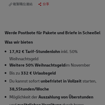
複製職位連結
分享
Werde Postbote für Pakete und Briefe in Scheeßel
Was wir bieten
17,92 € Tarif-Stundenlohn
inkl. 50%
Weihnachtsgeld
Weitere 50% Weihnachtsgeld
im November
Bis zu
332 € Urlaubsgeld
Du kannst sofort
unbefristet in Vollzeit
starten,
38,5Stunden/Woche
Möglichkeit der
Auszahlung von Überstunden
und
zusätzlichen Vergütung
durch bspw.