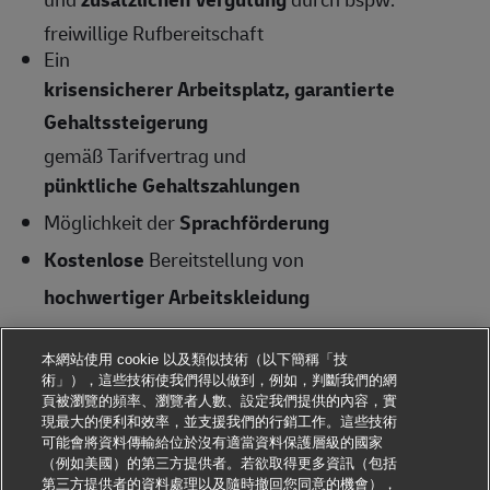
freiwillige Rufbereitschaft
Ein
krisensicherer Arbeitsplatz, garantierte
Gehaltssteigerung
gemäß Tarifvertrag und
pünktliche Gehaltszahlungen
Möglichkeit der
Sprachförderung
Kostenlose
Bereitstellung von
hochwertiger Arbeitskleidung
Ausführliche Einweisung (bezahlt)
– wir machen
本網站使用 cookie 以及類似技術（以下簡稱「技
dich fit für die Zustellung
術」），這些技術使我們得以做到，例如，判斷我們的網
Unbefristete Übernahme
und
頁被瀏覽的頻率、瀏覽者人數、設定我們提供的內容，實
現最大的便利和效率，並支援我們的行銷工作。這些技術
Entwicklungsmöglichkeiten
(bspw.
可能會將資料傳輸給位於沒有適當資料保護層級的國家
Standortleiter) bei guten Leistungen und offenen
（例如美國）的第三方提供者。若欲取得更多資訊（包括
第三方提供者的資料處理以及隨時撤回您同意的機會），