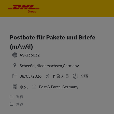
Skip to main content
Skip to main content
-
-
Postbote für Pakete und Briefe
(m/w/d)
AV-336032
Scheeßel,Niedersachsen,Germany
Posted Date
08/05/2026
作業人員
全職
永久
Post & Parcel Germany
運務
營運