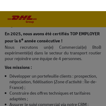
opportunités de développement personnel tout au
long de votre carrière chez DHL !
En 2025, nous avons été certifiés TOP EMPLOYER
e
pour la 6
année consécutive !
Nous recrutons un(e) Commercial(e) BtoB
expérimenté(e) dans le secteur du transport routier
pour rejoindre une équipe de 4 personnes.
Vos missions :
Développer un portefeuille clients : prospection,
négociation, fidélisation (Zone d’activité : Île-de-
France) ;
Construire des offres techniques et tarifaires
adaptées ;
Assurer le suivi commercial via notre CRM ;
Collaborer avec les équipes opérationnelles pour
garantir la satisfaction client ;
Rattachement hiérarchique : Responsable