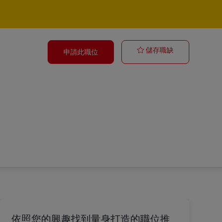
Ausbildung Fac
儲存職缺
申請此職位
依照您的興趣找到量身打造的職位推