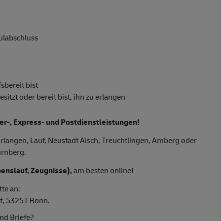
hulabschluss
sbereit bist
tzt oder bereit bist, ihn zu erlangen
ier-, Express- und Postdienstleistungen!
rlangen, Lauf, Neustadt Aisch, Treuchtlingen, Amberg oder
ürnberg.
enslauf, Zeugnisse),
am besten online!
tte an:
t, 53251 Bonn.
nd Briefe?