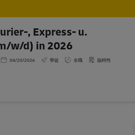
Skip to main content
Skip to main content
rier-, Express- u.
m/w/d) in 2026
Posted Date
04/20/2026
學徒
全職
臨時性