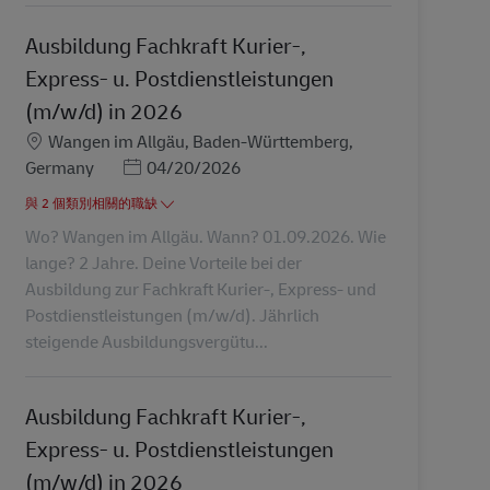
Ausbildung Fachkraft Kurier-,
Express- u. Postdienstleistungen
(m/w/d) in 2026
地點
Wangen im Allgäu, Baden-Württemberg,
Posted Date
Germany
04/20/2026
與 2 個類別相關的職缺
Wo? Wangen im Allgäu. Wann? 01.09.2026. Wie
lange? 2 Jahre. Deine Vorteile bei der
Ausbildung zur Fachkraft Kurier-, Express- und
Postdienstleistungen (m/w/d). Jährlich
steigende Ausbildungsvergütu...
Ausbildung Fachkraft Kurier-,
Express- u. Postdienstleistungen
(m/w/d) in 2026