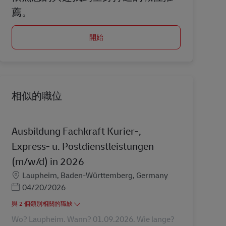
薦。
開始
相似的職位
Ausbildung Fachkraft Kurier-,
Express- u. Postdienstleistungen
(m/w/d) in 2026
地點
Laupheim, Baden-Württemberg, Germany
Posted Date
04/20/2026
與 2 個類別相關的職缺
Wo? Laupheim. Wann? 01.09.2026. Wie lange?