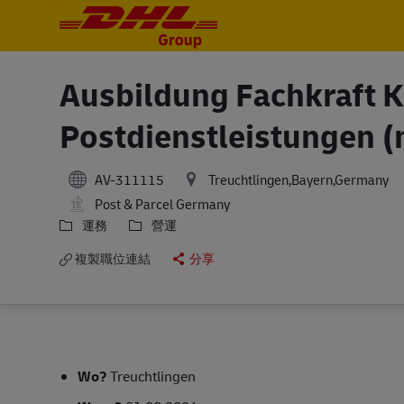
-
-
Ausbildung Fachkraft Ku
Postdienstleistungen (
AV-311115
Treuchtlingen,Bayern,Germany
Post & Parcel Germany
運務
營運
複製職位連結
分享
Wo?
Treuchtlingen