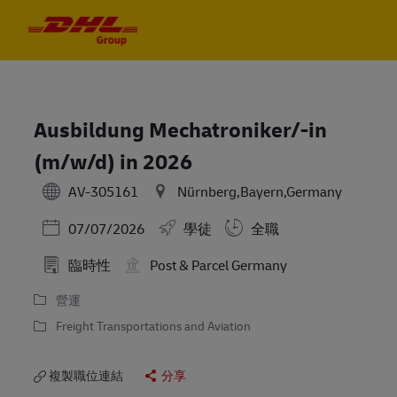
Skip to main content
Skip to main content
-
-
Ausbildung Mechatroniker/-in
(m/w/d) in 2026
AV-305161
Nürnberg,Bayern,Germany
Posted Date
07/07/2026
學徒
全職
臨時性
Post & Parcel Germany
營運
Freight Transportations and Aviation
複製職位連結
分享