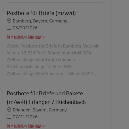
Postbote für Briefe (m/w/d)
地點
Bamberg, Bayern, Germany
Posted Date
03/20/2026
與 2 個類別相關的職缺
Werde Postbote für Briefe in Bamberg. Was wir
bieten. 17,92 € Tarif-Stundenlohn inkl. 50%
Weihnachtsgeld und ggf. regionale
Arbeitsmarktzulage. Weitere 50%
Weihnachtsgeld im November . Bis zu 332 €...
Postbote für Briefe und Pakete
(m/w/d) Erlangen / Büchenbach
地點
Erlangen, Bayern, Germany
Posted Date
07/31/2026
與 2 個類別相關的職缺