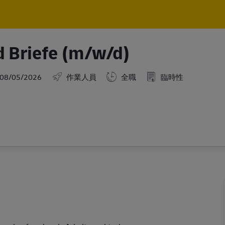
Skip to main content
Skip to main content
d Briefe (m/w/d)
ted Date
08/05/2026
作業人員
全職
臨時性