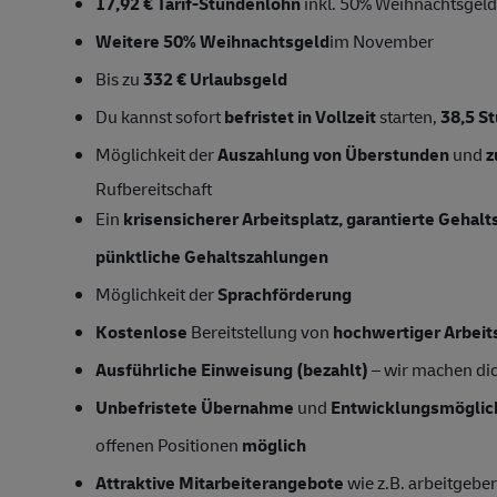
17,92 € Tarif-Stundenlohn
inkl. 50% Weihnachtsgeld
Weitere 50% Weihnachtsgeld
im November
Bis zu
332 € Urlaubsgeld
Du kannst sofort
befristet in Vollzeit
starten,
38,5
S
Möglichkeit der
Auszahlung von Überstunden
und
z
Rufbereitschaft
Ein
krisensicherer Arbeitsplatz, garantierte Gehal
pünktliche Gehaltszahlungen
Möglichkeit der
Sprachförderung
Kostenlose
Bereitstellung von
hochwertiger Arbeit
Ausführliche Einweisung (bezahlt)
– wir machen dich
Unbefristete Übernahme
und
Entwicklungsmöglic
offenen Positionen
möglich
Attraktive Mitarbeiterangebote
wie z.B. arbeitgeber