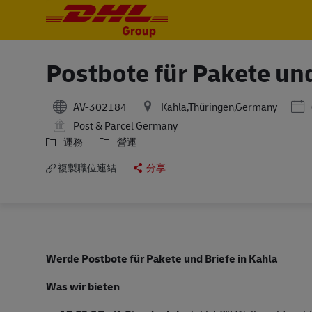
-
-
Postbote für Pakete un
Pos
AV-302184
Kahla,Thüringen,Germany
Post & Parcel Germany
運務
營運
複製職位連結
分享
Werde Postbote für Pakete und Briefe in Kahla
Was wir bieten