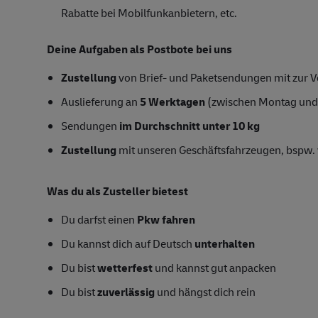
Rabatte bei Mobilfunkanbietern, etc.
Deine Aufgaben als Postbote bei uns
Zustellung
von Brief- und Paketsendungen mit zur Ve
Auslieferung an
5 Werktagen
(zwischen Montag und
Sendungen
im Durchschnitt unter 10 kg
Zustellung
mit unseren Geschäftsfahrzeugen, bspw. 
Was du als Zusteller bietest
Du darfst einen
Pkw fahren
Du kannst dich auf Deutsch
unterhalten
Du bist
wetterfest
und kannst gut anpacken
Du bist
zuverlässig
und hängst dich rein