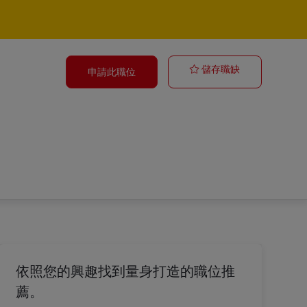
Postbote für 
儲存職缺
申請此職位
依照您的興趣找到量身打造的職位推
薦。