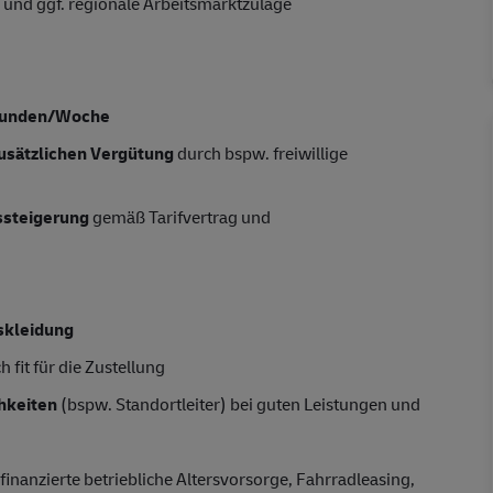
 und ggf. regionale Arbeitsmarktzulage
tunden/Woche
usätzlichen Vergütung
durch bspw. freiwillige
tssteigerung
gemäß Tarifvertrag und
skleidung
 fit für die Zustellung
hkeiten
(bspw. Standortleiter) bei guten Leistungen und
finanzierte betriebliche Altersvorsorge, Fahrradleasing,