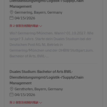
Dienstleistungsmgmt/Logistik-/SupplyChain
Management
地點
Germering, Bayern, Germany
Posted Date
04/15/2026
與 2 個類別相關的職缺
Wo? Germering/München. Wann? 01.10.2027. Wie
lange? 3 Jahre. Starte dein Duales Studium bei der
Deutschen Post AG, NL Betrieb in
Germering/München und der DHBW Stuttgart zum.
Bachelor of Arts, BWL-...
Duales Studium: Bachelor of Arts BWL-
Dienstleistungsmgmt/Logistik-/SupplyChain
Management
地點
Gersthofen, Bayern, Germany
Posted Date
04/15/2026
與 2 個類別相關的職缺