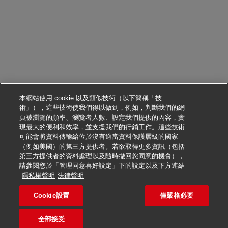
本網站使用 cookie 以及類似技術（以下簡稱「技
術」），這些技術使我們得以做到，例如，判斷我們的網
頁被瀏覽的頻率、瀏覽者人數、設定我們提供的內容，實
現最大的便利和效率，並支援我們的行銷工作。這些技術
可能會將資料傳輸給位於沒有適當資料保護層級的國家
（例如美國）的第三方提供者。若欲取得更多資訊（包括
第三方提供者的資料處理以及隨時撤回您同意的機會），
請參閱您於「管理同意喜好設定」下的設定以及下方連結
申請此職位
隱私權聲明
法律聲明
Cookie設置
僅嚴格必要
Duales Studium: Bachelor
儲存職缺
全部接受