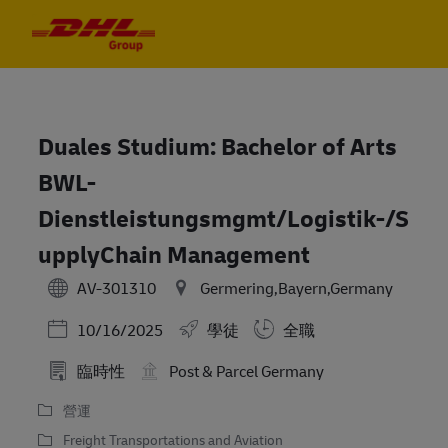
Skip to main content
Skip to main content
-
-
Duales Studium: Bachelor of Arts
BWL-
Dienstleistungsmgmt/Logistik-/S
upplyChain Management
AV-301310
Germering,Bayern,Germany
Posted Date
10/16/2025
學徒
全職
臨時性
Post & Parcel Germany
營運
Freight Transportations and Aviation