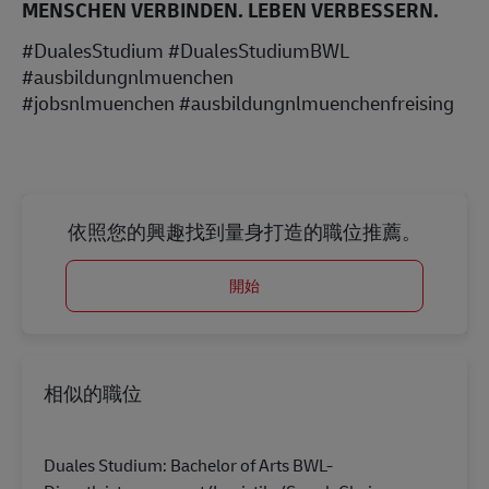
MENSCHEN VERBINDEN. LEBEN VERBESSERN.
#DualesStudium #DualesStudiumBWL
#ausbildungnlmuenchen
#jobsnlmuenchen #ausbildungnlmuenchenfreising
依照您的興趣找到量身打造的職位推薦。
開始
相似的職位
Duales Studium: Bachelor of Arts BWL-