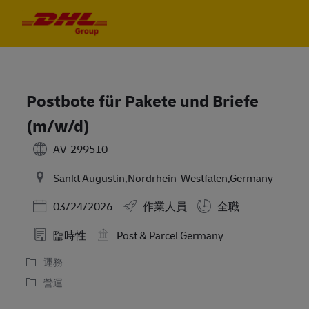
Skip to main content
Skip to main content
-
-
Postbote für Pakete und Briefe
(m/w/d)
AV-299510
Sankt Augustin,Nordrhein-Westfalen,Germany
Posted Date
03/24/2026
作業人員
全職
臨時性
Post & Parcel Germany
運務
營運