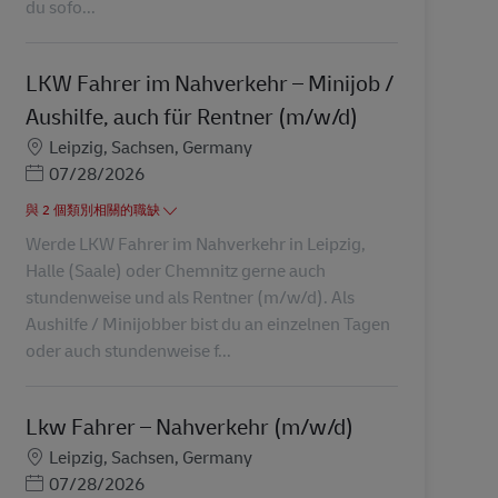
du sofo...
LKW Fahrer im Nahverkehr – Minijob /
Aushilfe, auch für Rentner (m/w/d)
地點
Leipzig, Sachsen, Germany
Posted Date
07/28/2026
與 2 個類別相關的職缺
Werde LKW Fahrer im Nahverkehr in Leipzig,
Halle (Saale) oder Chemnitz gerne auch
stundenweise und als Rentner (m/w/d). Als
Aushilfe / Minijobber bist du an einzelnen Tagen
oder auch stundenweise f...
Lkw Fahrer – Nahverkehr (m/w/d)
地點
Leipzig, Sachsen, Germany
Posted Date
07/28/2026