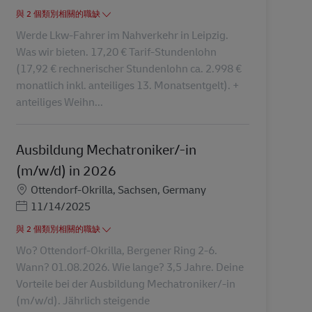
與 2 個類別相關的職缺
Werde Lkw-Fahrer im Nahverkehr in Leipzig.
Was wir bieten. 17,20 € Tarif-Stundenlohn
(17,92 € rechnerischer Stundenlohn ca. 2.998 €
monatlich inkl. anteiliges 13. Monatsentgelt). +
anteiliges Weihn...
Ausbildung Mechatroniker/-in
(m/w/d) in 2026
地點
Ottendorf-Okrilla, Sachsen, Germany
Posted Date
11/14/2025
與 2 個類別相關的職缺
Wo? Ottendorf-Okrilla, Bergener Ring 2-6.
Wann? 01.08.2026. Wie lange? 3,5 Jahre. Deine
Vorteile bei der Ausbildung Mechatroniker/-in
(m/w/d). Jährlich steigende