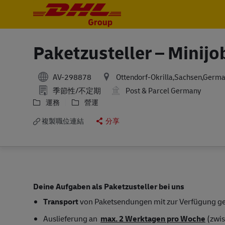
-
-
Paketzusteller – Minijo
AV-298878
Ottendorf-Okrilla,Sachsen,Germ
季節性/不定期
Post & Parcel Germany
運務
營運
複製職位連結
分享
Deine Aufgaben als Paketzusteller bei uns
Transport
von Paketsendungen mit zur Verfügung gest
Auslieferung an
max. 2 Werktagen pro Woche
(zwi