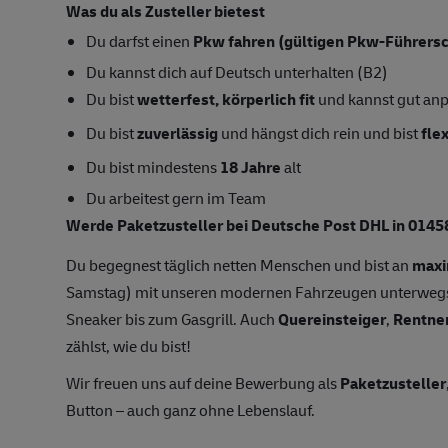
Was du als Zusteller bietest
Du darfst einen
Pkw fahren (gültigen Pkw-Führersc
Du kannst dich auf Deutsch unterhalten (B2)
Du bist
wetterfest, körperlich fit
und kannst gut an
Du bist
zuverlässig
und hängst dich rein und bist
fle
Du bist mindestens
18 Jahre
alt
Du arbeitest gern im Team
Werde Paketzusteller bei Deutsche Post DHL in 01458
Du begegnest täglich netten Menschen und bist an
maxi
Samstag) mit unseren modernen Fahrzeugen unterwegs
Sneaker bis zum Gasgrill. Auch
Quereinsteiger
,
Rentne
zählst, wie du bist!
Wir freuen uns auf deine Bewerbung als
Paketzusteller
Button – auch ganz ohne Lebenslauf.