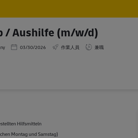
Skip to main content
Skip to main content
b / Aushilfe (m/w/d)
Posted Date
any
03/30/2026
作業人員
兼職
ellten Hilfsmitteln
schen Montag und Samstag)