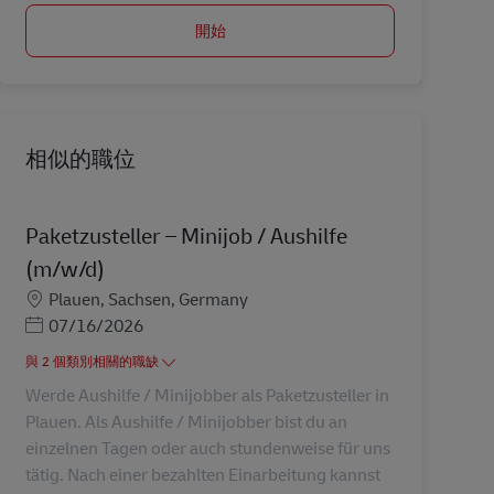
開始
相似的職位
Paketzusteller – Minijob / Aushilfe
(m/w/d)
地點
Plauen, Sachsen, Germany
Posted Date
07/16/2026
與 2 個類別相關的職缺
Werde Aushilfe / Minijobber als Paketzusteller in
Plauen. Als Aushilfe / Minijobber bist du an
einzelnen Tagen oder auch stundenweise für uns
tätig. Nach einer bezahlten Einarbeitung kannst