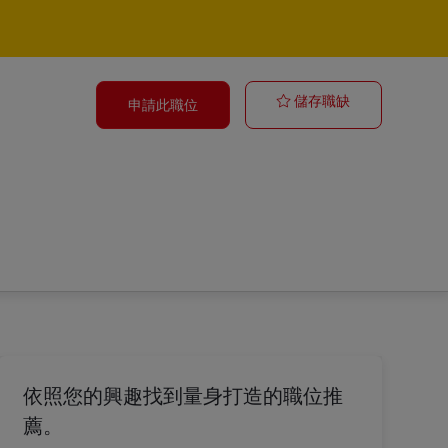
Paketzusteller
儲存職缺
申請此職位
依照您的興趣找到量身打造的職位推
薦。