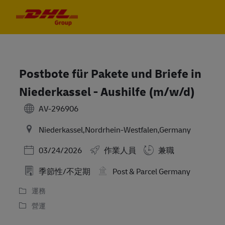
Skip to main content
Skip to main content
-
-
Postbote für Pakete und Briefe in
Niederkassel - Aushilfe (m/w/d)
AV-296906
Niederkassel,Nordrhein-Westfalen,Germany
Posted Date
03/24/2026
作業人員
兼職
季節性/不定期
Post & Parcel Germany
運務
營運