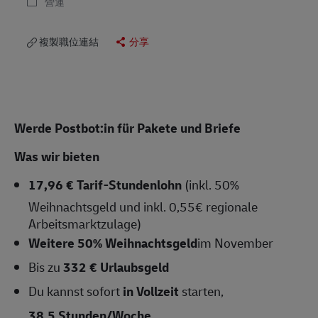
營運
複製職位連結
分享
Werde Postbot:in für Pakete und Briefe
Was wir bieten
17,96 € Tarif-Stundenlohn
(inkl. 50%
Weihnachtsgeld und inkl. 0,55€ regionale
Arbeitsmarktzulage)
Weitere 50% Weihnachtsgeld
im November
Bis zu
332 € Urlaubsgeld
Du kannst sofort
in Vollzeit
starten,
38,5 Stunden/Woche