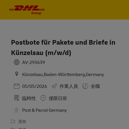
Skip to main content
Skip to main content
-
-
Postbote für Pakete und Briefe in
Künzelsau (m/w/d)
AV-293639
Künzelsau,Baden-Württemberg,Germany
Posted Date
05/05/2026
作業人員
全職
臨時性
僅限日班
Post & Parcel Germany
運務