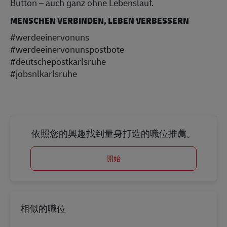
Button – auch ganz ohne Lebenslauf.
MENSCHEN VERBINDEN, LEBEN VERBESSERN
#werdeeinervonuns
#werdeeinervonunspostbote
#deutschepostkarlsruhe
#jobsnlkarlsruhe
依照您的興趣找到量身打造的職位推薦。
開始
相似的職位