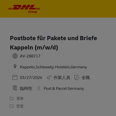
Skip to main content
Skip to main content
-
-
Postbote für Pakete und Briefe
Kappeln (m/w/d)
AV-288717
Kappeln,Schleswig-Holstein,Germany
Posted Date
03/27/2026
作業人員
全職
臨時性
Post & Parcel Germany
運務
營運