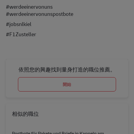
#werdeeinervonuns
#werdeeinervonunspostbote
#jobsnlkiel
#F1Zusteller
依照您的興趣找到量身打造的職位推薦。
開始
相似的職位
Postbote für Pakete und Briefe in Kappeln am