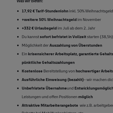
Was wir bieten:
17,92 € Tarif-Stundenlohn
inkl. 50% Weihnachtsgeld
+weitere 50% Weihnachtsgeld
im November
+332 € Urlaubsgeld
im Juli ab dem 2. Jahr
Du kannst
sofort befristet in Vollzeit
starten (38,5h)
Möglichkeit der
Auszahlung von Überstunden
Ein
krisensicherer Arbeitsplatz, garantierte Gehal
pünktliche Gehaltszahlungen
Kostenlose
Bereitstellung von
hochwertiger Arbeit
Ausführliche Einweisung (bezahlt)
– wir machen dich
Unbefristete Übernahme
und
Entwicklungsmöglic
Leistungen und offen Positionen
möglich
Attraktive Mitarbeiterangebote
wie z.B. arbeitgebe