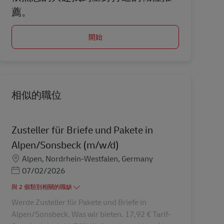
薦。
開始
相似的職位
Zusteller für Briefe und Pakete in
Alpen/Sonsbeck (m/w/d)
地點
Alpen, Nordrhein-Westfalen, Germany
Posted Date
07/02/2026
與 2 個類別相關的職缺
Werde Zusteller für Pakete und Briefe in
Alpen/Sonsbeck. Was wir bieten. 17,92 € Tarif-