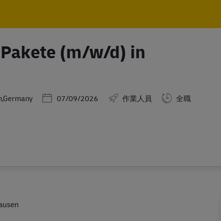
Skip to main content
Skip to main content
d Pakete (m/w/d) in
Posted Date
n,Germany
07/09/2026
作業人員
全職
hausen