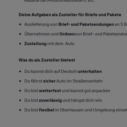
Rabatte bei Mobilfunkanbietern, etc.
Deine Aufgaben als Zusteller für Briefe und Pakete
Auslieferung von
Brief- und Paketsendungen
an 5 
Übernehmen und
Ordnen
von Brief- und Paketsend
Zustellung
mit dem Auto
Was du als Zusteller bietest
Du kannst dich auf Deutsch
unterhalten
Du fährst
sicher
Auto im Straßenverkehr
Du bist
wetterfest
und kannst gut anpacken
Du bist
zuverlässig
und hängst dich rein
Du bist
flexibel
in Oberhausen und Umgebung einse