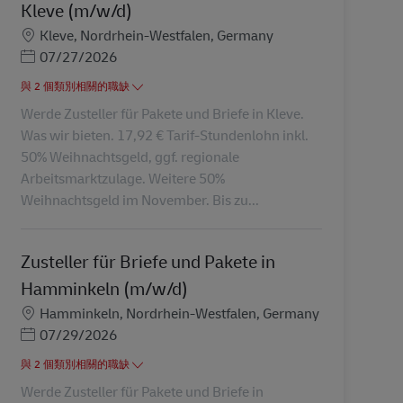
Kleve (m/w/d)
地點
Kleve, Nordrhein-Westfalen, Germany
Posted Date
07/27/2026
與 2 個類別相關的職缺
Werde Zusteller für Pakete und Briefe in Kleve.
Was wir bieten. 17,92 € Tarif-Stundenlohn inkl.
50% Weihnachtsgeld, ggf. regionale
Arbeitsmarktzulage. Weitere 50%
Weihnachtsgeld im November. Bis zu...
Zusteller für Briefe und Pakete in
Hamminkeln (m/w/d)
地點
Hamminkeln, Nordrhein-Westfalen, Germany
Posted Date
07/29/2026
與 2 個類別相關的職缺
Werde Zusteller für Pakete und Briefe in