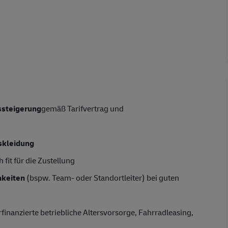
tssteigerung
gemäß Tarifvertrag und
skleidung
 fit für die Zustellung
hkeiten
(bspw. Team- oder Standortleiter) bei guten
rfinanzierte betriebliche Altersvorsorge, Fahrradleasing,