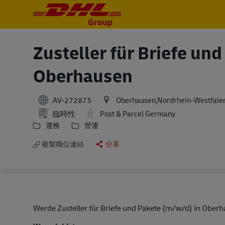
-
-
Zusteller für Briefe un
Oberhausen
AV-272873
Oberhausen,Nordrhein-Westfale
臨時性
Post & Parcel Germany
運務
營運
複製職位連結
分享
Werde Zusteller für Briefe und Pakete (m/w/d) in Ober