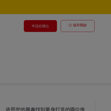
Zusteller für 
儲存職缺
申請此職位
依照您的興趣找到量身打造的職位推