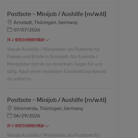
Postbote – Minijob / Aushilfe (m/w/d)
地點
Arnstadt, Thüringen, Germany
Posted Date
07/07/2026
與 2 個類別相關的職缺
Werde Aushilfe / Minijobber als Postbote für
Pakete und Briefe in Arnstadt. Als Aushilfe /
Minijobber bist du an einzelnen Tagen für uns
tätig. Nach einer bezahlten Einarbeitung kannst
du sofort in...
Postbote – Minijob / Aushilfe (m/w/d)
地點
Sömmerda, Thüringen, Germany
Posted Date
06/29/2026
與 2 個類別相關的職缺
Werde Aushilfe / Minijobber als Postbote für