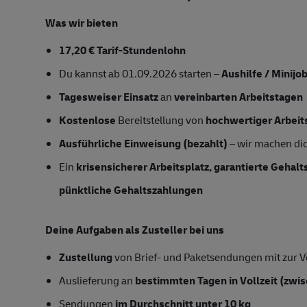
Was wir bieten
17,20 € Tarif-Stundenlohn
Du kannst ab 01.09.2026 starten –
Aushilfe / Minijo
Tagesweiser Einsatz
an
vereinbarten Arbeitstagen
Kostenlose
Bereitstellung von
hochwertiger Arbeit
Ausführliche Einweisung (bezahlt)
– wir machen dich
Ein
krisensicherer Arbeitsplatz, garantierte Gehal
pünktliche Gehaltszahlungen
Deine Aufgaben als Zusteller bei uns
Zustellung
von Brief- und Paketsendungen mit zur Ve
Auslieferung an
bestimmten Tagen in Vollzeit
(zwis
Sendungen
im Durchschnitt unter 10 kg