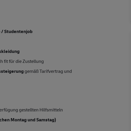
b / Studentenjob
skleidung
 fit für die Zustellung
tssteigerung
gemäß Tarifvertrag und
rfügung gestellten Hilfsmitteln
chen Montag und Samstag)