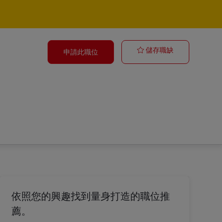
Postbote – Min
儲存職缺
申請此職位
依照您的興趣找到量身打造的職位推
薦。