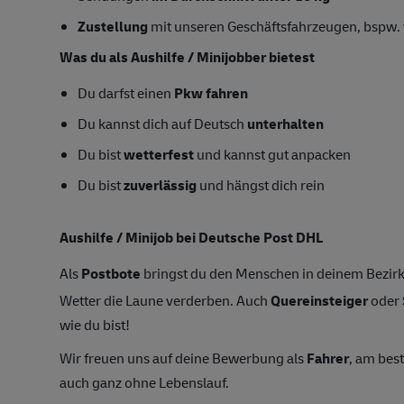
Zustellung
mit unseren Geschäftsfahrzeugen, bspw. 
Was du als Aushilfe / Minijobber bietest
Du darfst einen
Pkw fahren
Du kannst dich auf Deutsch
unterhalten
Du bist
wetterfest
und kannst gut anpacken
Du bist
zuverlässig
und hängst dich rein
Aushilfe / Minijob bei Deutsche Post DHL
Als
Postbote
bringst du den Menschen in deinem Bezirk
Wetter die Laune verderben. Auch
Quereinsteiger
oder
wie du bist!
Wir freuen uns auf deine Bewerbung als
Fahrer
, am bes
auch ganz ohne Lebenslauf.