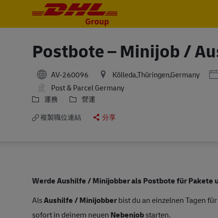
-
-
Postbote – Minijob / Au
P
AV-260096
Kölleda,Thüringen,Germany
Post & Parcel Germany
運務
營運
複製職位連結
分享
Werde Aushilfe / Minijobber als Postbote für Pakete u
Als
Aushilfe / Minijobber
bist du an einzelnen Tagen für
sofort in deinem neuen
Nebenjob
starten.