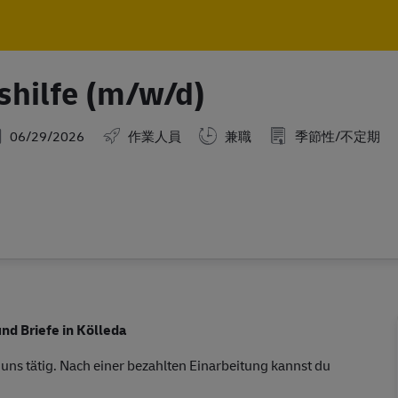
Skip to main content
Skip to main content
shilfe (m/w/d)
osted Date
06/29/2026
作業人員
兼職
季節性/不定期
nd Briefe in Kölleda
 uns tätig. Nach einer bezahlten Einarbeitung kannst du