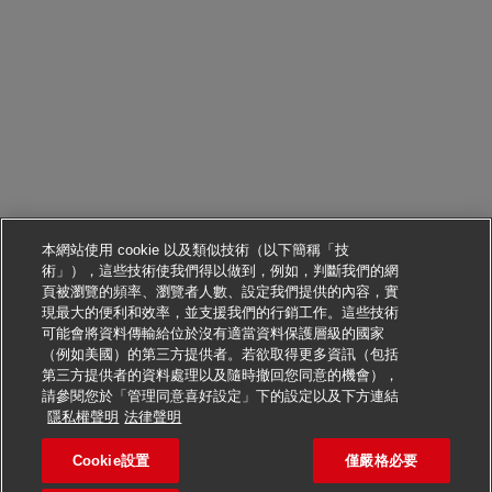
本網站使用 cookie 以及類似技術（以下簡稱「技
術」），這些技術使我們得以做到，例如，判斷我們的網
頁被瀏覽的頻率、瀏覽者人數、設定我們提供的內容，實
現最大的便利和效率，並支援我們的行銷工作。這些技術
可能會將資料傳輸給位於沒有適當資料保護層級的國家
（例如美國）的第三方提供者。若欲取得更多資訊（包括
第三方提供者的資料處理以及隨時撤回您同意的機會），
請參閱您於「管理同意喜好設定」下的設定以及下方連結
申請此職位
隱私權聲明
法律聲明
Cookie設置
僅嚴格必要
Postbote – Minijob / Aushi
儲存職缺