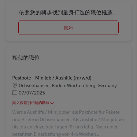
依照您的興趣找到量身打造的職位推薦。
開始
相似的職位
Postbote – Minijob / Aushilfe (m/w/d)
地點
Ochsenhausen, Baden-Württemberg, Germany
Posted Date
07/07/2025
與 2 個類別相關的職缺
Werde Aushilfe / Minijobber als Postbote für Pakete
und Briefe in Ochsenhausen. Als Aushilfe / Minijobber
bist du an einzelnen Tagen für uns tätig. Nach einer
bezahlten Einarbeitung von 4-6 Wochen ...