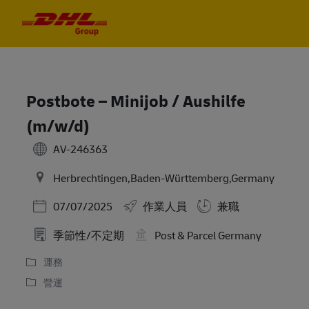
Skip to main content
Skip to main content
-
-
Postbote – Minijob / Aushilfe
(m/w/d)
AV-246363
Herbrechtingen,Baden-Württemberg,Germany
Posted Date
07/07/2025
作業人員
兼職
季節性/不定期
Post & Parcel Germany
運務
營運