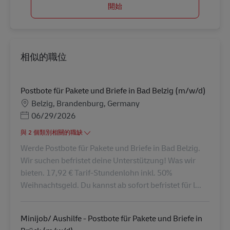
開始
相似的職位
Postbote für Pakete und Briefe in Bad Belzig (m/w/d)
地點
Belzig, Brandenburg, Germany
Posted Date
06/29/2026
與 2 個類別相關的職缺
Werde Postbote für Pakete und Briefe in Bad Belzig.
Wir suchen befristet deine Unterstützung! Was wir
bieten. 17,92 € Tarif-Stundenlohn inkl. 50%
Weihnachtsgeld. Du kannst ab sofort befristet für l...
Minijob/ Aushilfe - Postbote für Pakete und Briefe in