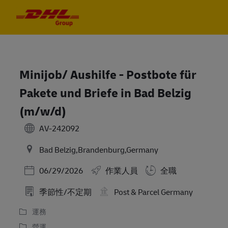
Skip to main content
Skip to main content
-
-
Minijob/ Aushilfe - Postbote für
Pakete und Briefe in Bad Belzig
(m/w/d)
AV-242092
Bad Belzig,Brandenburg,Germany
Posted Date
06/29/2026
作業人員
全職
季節性/不定期
Post & Parcel Germany
運務
營運