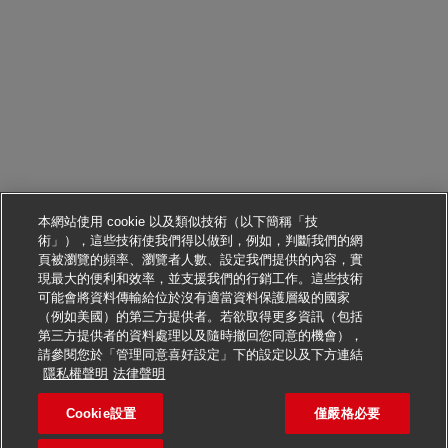
本網站使用 cookie 以及類似技術（以下簡稱「技
術」），這些技術使我們得以做到，例如，判斷我們的網
頁被瀏覽的頻率、瀏覽者人數、設定我們提供的內容，實
現最大的便利和效率，並支援我們的行銷工作。這些技術
可能會將資料傳輸給位於沒有適當資料保護層級的國家
（例如美國）的第三方提供者。若欲取得更多資訊（包括
第三方提供者的資料處理以及隨時撤回您同意的機會），
請參閱您於「管理同意喜好設定」下的設定以及下方連結
申請此職位
隱私權聲明
法律聲明
Cookie設置
僅嚴格必要
Minijob/ Aushilfe - Postbot
儲存職缺