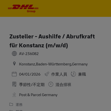
Skip to main content
Skip to main content
-
-
Zusteller - Aushilfe / Abrufkraft
für Konstanz (m/w/d)
AV-236082
Konstanz,Baden-Württemberg,Germany
Posted Date
04/01/2026
作業人員
兼職
季節性/不定期
混合排班
Post & Parcel Germany
運務