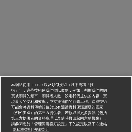
本網站使用 cookie 以及類似技術（以下簡稱「技
術」），這些技術使我們得以做到，例如，判斷我們的網
頁被瀏覽的頻率、瀏覽者人數、設定我們提供的內容，實
現最大的便利和效率，並支援我們的行銷工作。這些技術
可能會將資料傳輸給位於沒有適當資料保護層級的國家
（例如美國）的第三方提供者。若欲取得更多資訊（包括
第三方提供者的資料處理以及隨時撤回您同意的機會），
請參閱您於「管理同意喜好設定」下的設定以及下方連結
申請此職位
隱私權聲明
法律聲明